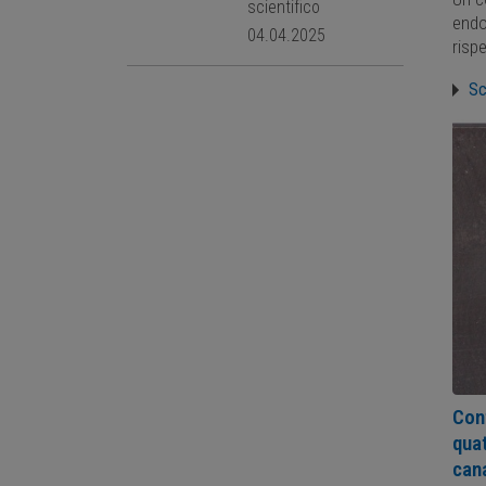
scientifico
endo
04.04.2025
risp
Sc
Conf
quat
cana