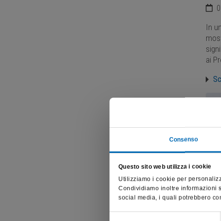
0
In u
most
sign
ai P
Sc
Consenso
Questo sito web utilizza i cookie
Utilizziamo i cookie per personalizz
Condividiamo inoltre informazioni su
social media, i quali potrebbero com
Selezione