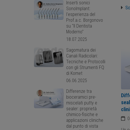
Inserti sonici
Sc
SonoImplant:
l'esperienza del
Prof.a.c. Borgonovo
su "Il Dentista
Moderno"
18.07.2025
Sagomatura dei
Canali Radicolari:
Tecniche e Protocolli
con gli Strumenti FQ
di Komet
06.06.2025
Differenze tra
Diff
bioceramici pre-
seal
miscelati putty e
sealer: proprietà
clin
chimico-fisiche e
0
applicazioni cliniche
dal punto di vista
Un c