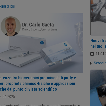
opri di più
Nuovi fr
nel tuo l
11.04.
Scopri d
erenze tra bioceramici pre-miscelati putty e
er: proprietà chimico-fisiche e applicazioni
iche dal punto di vista scientifico
4.04.2025
onfronto scientifico tra sealer e putty bioceramici in