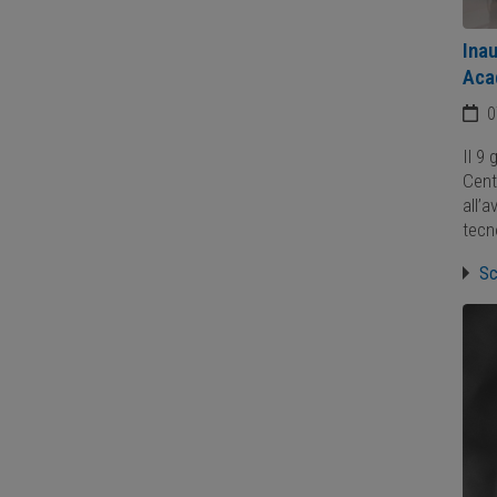
Inau
Aca
0
Il 9
Cent
all’
tecn
Sc