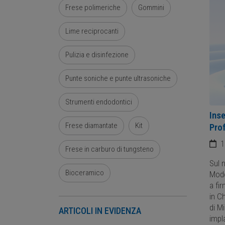
Frese polimeriche
Gommini
Lime reciprocanti
Pulizia e disinfezione
Punte soniche e punte ultrasoniche
Strumenti endodontici
Inse
Frese diamantate
Kit
Prof
1
Frese in carburo di tungsteno
Sul 
Bioceramico
Mode
a fi
in Ch
di Mi
ARTICOLI IN EVIDENZA
impl