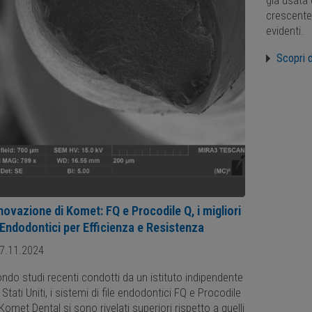
già usata 
crescente
evidenti.
Scopri d
novazione di Komet: FQ e Procodile Q, i migliori
 Endodontici per Efficienza e Resistenza
7.11.2024
ndo studi recenti condotti da un istituto indipendente
 Stati Uniti, i sistemi di file endodontici FQ e Procodile
Komet Dental si sono rivelati superiori rispetto a quelli