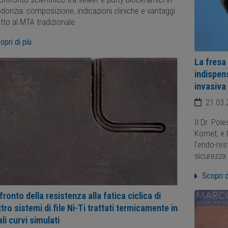
donzia: composizione, indicazioni cliniche e vantaggi
etto al MTA tradizionale.
opri di più
La fresa
indispen
invasiva
21.03.
Il Dr. Pol
Komet, e l
l’endo-re
sicurezza p
Scopri d
ronto della resistenza alla fatica ciclica di
tro sistemi di file Ni-Ti trattati termicamente in
li curvi simulati