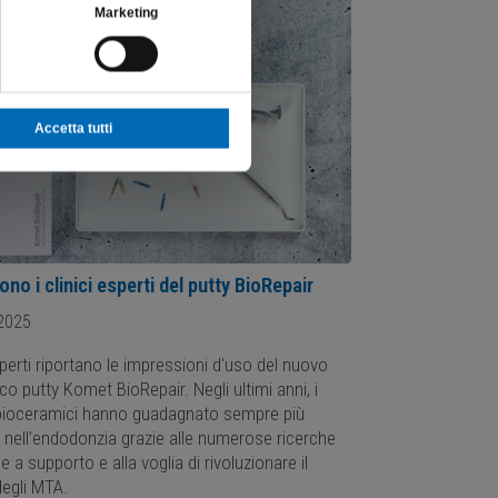
Marketing
Accetta tutti
no i clinici esperti del putty BioRepair
2025
esperti riportano le impressioni d'uso del nuovo
o putty Komet BioRepair. Negli ultimi anni, i
 bioceramici hanno guadagnato sempre più
 nell’endodonzia grazie alle numerose ricerche
e a supporto e alla voglia di rivoluzionare il
egli MTA.