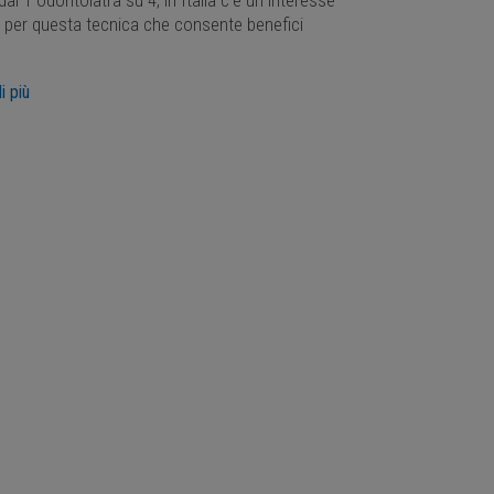
dal 1 odontoiatra su 4, in Italia c’è un interesse
 per questa tecnica che consente benefici
i più