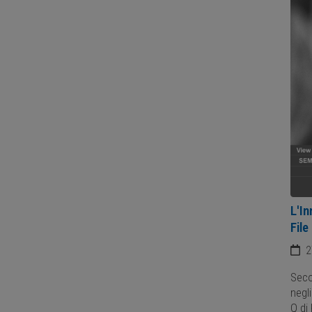
L'In
File
2
Seco
negli
Q di 