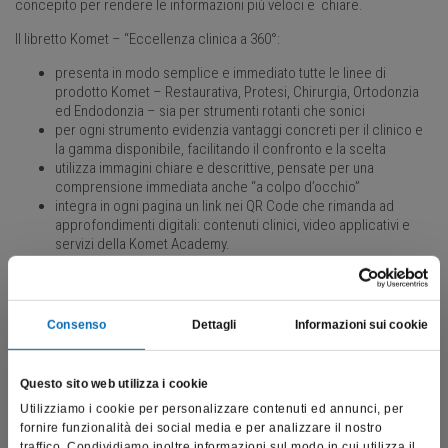
concepito per rendere le informazioni più veloci e chiare.
Il libretto Komet – “Eccellenza clinica a 360°:
presenta in modo semplice e immediato tutte le linee di
prodotto Komet – Restaurativa, Protesi, Chirurgia, Ortodonzia
ed Endodonzia – sia per strumenti rotanti che sonici
per ogni strumento evidenzia vantaggi concreti per il clinico e
la gamma disponibile, facilitando il confronto e la scelta
utilizza immagini chiare e descrittive, pensate per una
comprensione immediata anche “a colpo d’occhio”
integra in ogni pagina un link nei QR Code che rimanda ad
approfondimenti digitali: contenuti clinici, video applicativi e
servizi della Komet Academy.
In questo modo questo catalogo diventa un vero alleato
dell’odontoiatra, perché semplifica la ricerca e la consultazione,
aumentando la comprensione dei vantaggi degli strumenti clinici.
Consenso
Dettagli
Informazioni sui cookie
Catalogo Komet
Questo sito web utilizza i cookie
Utilizziamo i cookie per personalizzare contenuti ed annunci, per
fornire funzionalità dei social media e per analizzare il nostro
traffico. Condividiamo inoltre informazioni sul modo in cui utilizza il