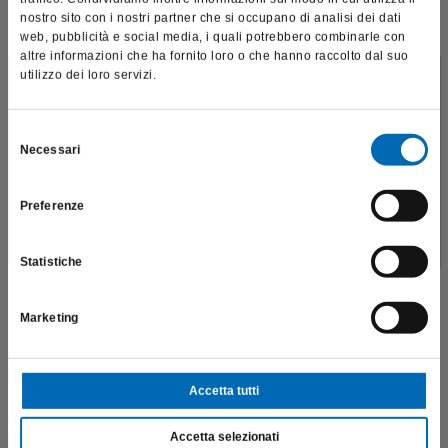
nostro sito con i nostri partner che si occupano di analisi dei dati
web, pubblicità e social media, i quali potrebbero combinarle con
altre informazioni che ha fornito loro o che hanno raccolto dal suo
utilizzo dei loro servizi.
Questo sito è destinato esclusivamente a operatori
professionali e riporta dati, prodotti e beni sensibili per la
salute e la sicurezza del paziente; pertanto, per visitare il sito,
Selezione
Necessari
dichiaro di essere un operatore sanitario.
del
consenso
Preferenze
SONO UN OPERATORE SANITARIO
Statistiche
Marketing
Accetta tutti
Accetta selezionati