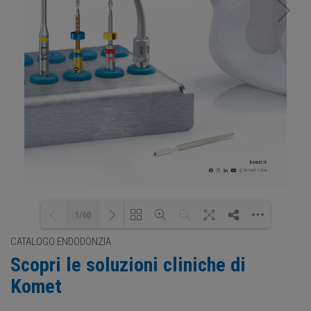
1/60
CATALOGO ENDODONZIA
Scopri le soluzioni cliniche di
Loading PDF 12% ...
Komet