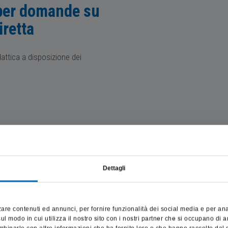
o per domande su
iretta
attica a disposizione dei
Dettagli
 anonima
Questo sito è destinato esclusivamente a operatori professionali
e riporta dati, prodotti e beni sensibili per la salute e la sicurezza
are contenuti ed annunci, per fornire funzionalità dei social media e per anali
del paziente; pertanto, per visitare il sito, dichiaro di essere un
l modo in cui utilizza il nostro sito con i nostri partner che si occupano di a
operatore sanitario.