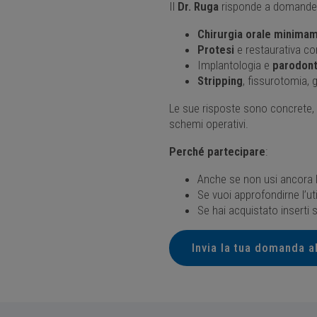
Il
Dr. Ruga
risponde a domande
Chirurgia orale minimam
Protesi
e restaurativa con
Implantologia e
parodont
Stripping
, fissurotomia,
Le sue risposte sono concrete, ba
schemi operativi.
Perché partecipare
:
Anche se non usi ancora 
Se vuoi approfondirne l’uti
Se hai acquistato inserti s
Invia la tua domanda a