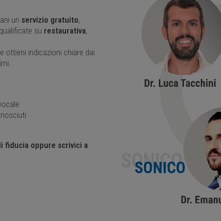
liani un
servizio gratuito
,
qualificate su
restaurativa
,
e ottieni indicazioni chiare dai
imi.
vocale
onosciuti
 fiducia oppure scrivici a