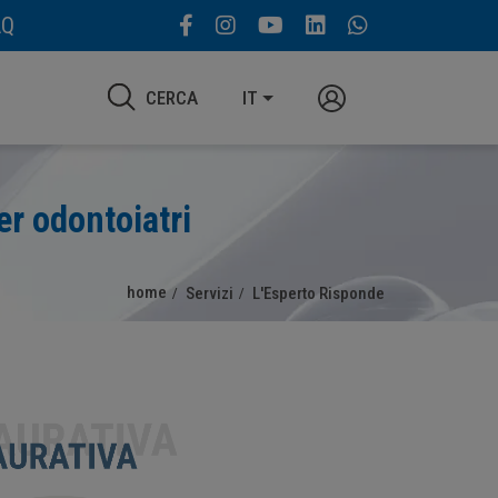
AQ
CERCA
IT
er odontoiatri
home
Servizi
L'Esperto Risponde