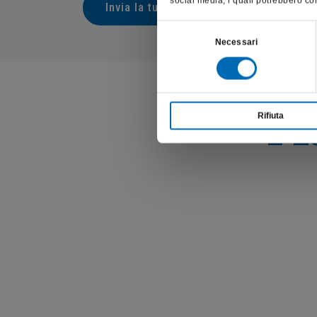
social media, i quali potrebbero com
Invia la tua domanda al Dr. Tacchini
Selezione
Necessari
del
consenso
Rifiuta
L’E