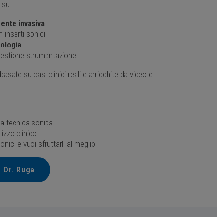
 su:
ente invasiva
 inserti sonici
ologia
 gestione strumentazione
sate su casi clinici reali e arricchite da video e
la tecnica sonica
lizzo clinico
onici e vuoi sfruttarli al meglio
l Dr. Ruga