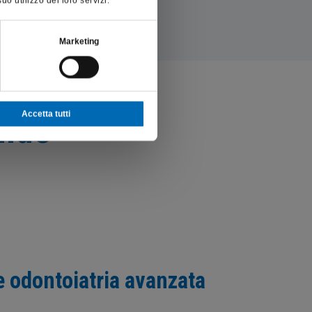
o utilizzo dei loro servizi.
Marketing
Accetta tutti
onde
e odontoiatria avanzata