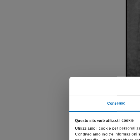
1 - Sit
Consenso
Specif
Questo sito web utilizza i cookie
discre
Utilizziamo i cookie per personalizz
rosso
Condividiamo inoltre informazioni su