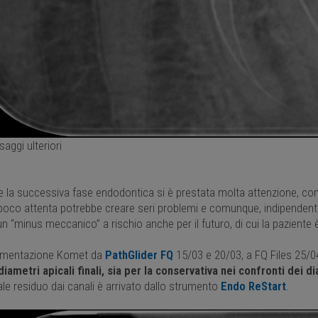
saggi ulteriori
e la successiva fase endodontica si è prestata molta attenzione, c
oco attenta potrebbe creare seri problemi e comunque, indipendente
n “minus meccanico” a rischio anche per il futuro, di cui la pazient
umentazione Komet da
PathGlider FQ
15/03 e 20/03, a FQ Files 25/0
iametri apicali finali, sia per la conservativa nei confronti dei d
le residuo dai canali è arrivato dallo strumento
Endo ReStart
.