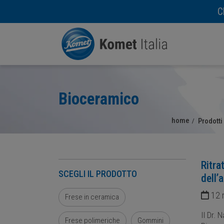
C
Bioceramico
home
Prodotti
Ritra
SCEGLI IL PRODOTTO
dell’
12 
Frese in ceramica
Il Dr. 
Frese polimeriche
Gommini