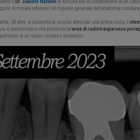
ziamo il
Dr.
Daniele Natalini
di Ancona per la condivisione di un caso c
gione di molare inferiore nel rispetto generale dell’anatomia canalare
ente, 50 anni, si presenta lo scorso anno per una prima visita. L'
elem
ca, è asintomatico ma presenta un’
area di radiotrasparenza peria
ifacimento di un nuovo restauro protesico.