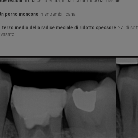
Due lesioni
di una certa entità, in particolar modo la mesiale
Un perno moncone
in entrambi i canali
l
terzo medio della radice mesiale di ridotto spessore
e al di so
svasato