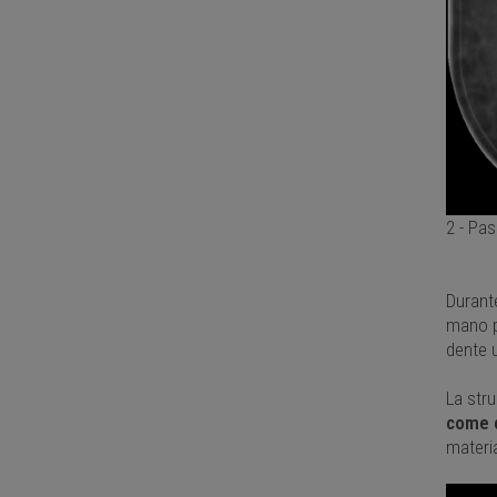
2 - Pas
Durant
mano p
dente u
La str
come d
materia