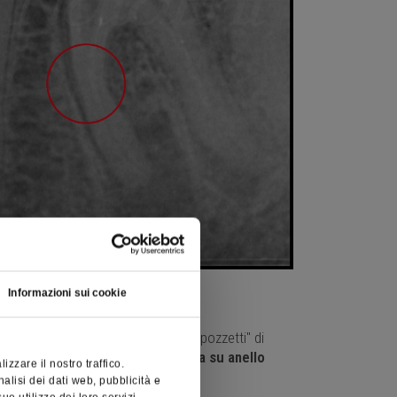
Informazioni sui cookie
ione in amalgama
con i cosiddetti "pozzetti" di
e
frese
sottilissime a
grana rossa su anello
zzare il nostro traffico.
nalisi dei dati web, pubblicità e