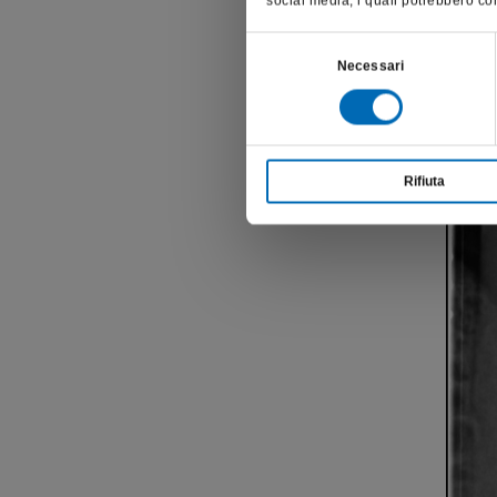
social media, i quali potrebbero com
Selezione
Necessari
del
consenso
Rifiuta