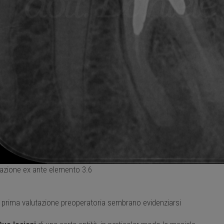
uazione ex ante elemento 3.6
 prima valutazione preoperatoria sembrano evidenziarsi