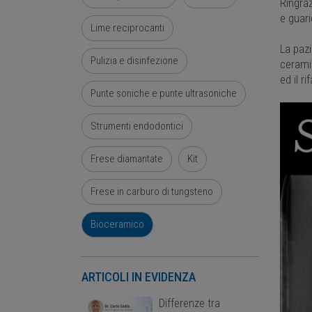
Ringra
e guari
Lime reciprocanti
La pazi
Pulizia e disinfezione
cerami
ed il r
Punte soniche e punte ultrasoniche
Strumenti endodontici
Frese diamantate
Kit
Frese in carburo di tungsteno
Bioceramico
ARTICOLI IN EVIDENZA
Differenze tra