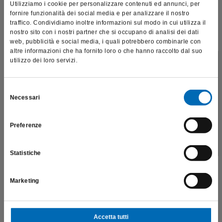
Qui sotto è possibile scaricare il PDF delle schede tecniche delle
Utilizziamo i cookie per personalizzare contenuti ed annunci, per
punte soniche.
fornire funzionalità dei social media e per analizzare il nostro
traffico. Condividiamo inoltre informazioni sul modo in cui utilizza il
Allegati
nostro sito con i nostri partner che si occupano di analisi dei dati
Brochure punte soniche sonicline
web, pubblicità e social media, i quali potrebbero combinarle con
altre informazioni che ha fornito loro o che hanno raccolto dal suo
CV-Dr-Giovanni-Sammarco.pdf
utilizzo dei loro servizi.
Questo sito è destinato esclusivamente a operatori
professionali e riporta dati, prodotti e beni sensibili per la
salute e la sicurezza del paziente; pertanto, per visitare il sito,
Selezione
Necessari
dichiaro di essere un operatore sanitario.
del
consenso
SCEGLI IL PRODOTTO
Preferenze
SONO UN OPERATORE SANITARIO
Frese in ceramica
Frese polimeriche
Gommini
Statistiche
Lime reciprocanti
Pulizia e disinfezione
Marketing
Punte soniche e punte ultrasoniche
Strumenti endodontici
Frese diamantate
Kit
Frese in carburo di tungsteno
Accetta tutti