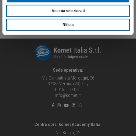
Bioceramico
Accetta selezionati
ARTICOLI IN EVIDENZA
Rifiuta
Sede operativa:
Via Gianbattista Morgagni, 36
37135 Verona (VR) Italy
T 045 11171911
info@komet.it
Centro corsi Komet Academy Italia:
Via Belgio, 12