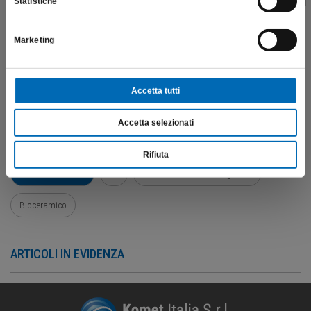
Statistiche
Marketing
SCEGLI IL PRODOTTO
Frese in ceramica
Frese polimeriche
Gommini
Accetta tutti
Lime reciprocanti
Pulizia e disinfezione
Accetta selezionati
Punte soniche e punte ultrasoniche
Strumenti endodontici
Rifiuta
Frese diamantate
Kit
Frese in carburo di tungsteno
Bioceramico
ARTICOLI IN EVIDENZA