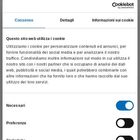
Consenso
Dettagli
Informazioni sui cookie
Questo sito web utilizza i cookie
Qui sotto è possibile scaricare i PDF delle schede tecniche delle
Utilizziamo i cookie per personalizzare contenuti ed annunci, per
diamantate
fornire funzionalità dei social media e per analizzare il nostro
traffico. Condividiamo inoltre informazioni sul modo in cui utilizza il
Allegati
nostro sito con i nostri partner che si occupano di analisi dei dati
web, pubblicità e social media, i quali potrebbero combinarle con
Tabella-DIAMANTATE_410331.pdf
altre informazioni che ha fornito loro o che hanno raccolto dal suo
utilizzo dei loro servizi.
DIAMANTATE-SERIE-S-S6830L_410483.pdf
Questo sito è destinato esclusivamente a operatori
DIAMANTATE-SERIE-S-PER-MONCONE-CORONALE_410515-1.pdf
professionali e riporta dati, prodotti e beni sensibili per la
salute e la sicurezza del paziente; pertanto, per visitare il sito,
Selezione
DIAMANTATE-ZR-E-SET4622_410643-9.pdf
Necessari
dichiaro di essere un operatore sanitario.
del
DIAMANTATE-ZR-KIT4439-KIT4440-KIT4432-KIT4589_410958
consenso
Preferenze
SONO UN OPERATORE SANITARIO
DIAMANTATE-ZR-KIT4447_410966