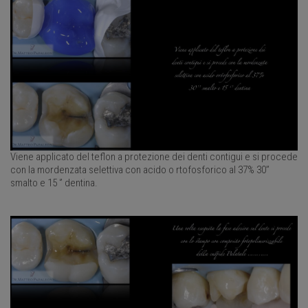
Viene applicato del teflon a protezione dei denti contigui e si procede
con la mordenzata selettiva con acido o rtofosforico al 37% 30’’
smalto e 15 ‘’ dentina.