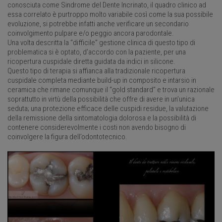
conosciuta come Sindrome del Dente Incrinato, il quadro clinico ad
essa correlato è purtroppo molto variabile così come la sua possibile
evoluzione, si potrebbe infatti anche verificare un secondario
coinvolgimento pulpare e/o peggio ancora parodontale.
Una volta descritta la “difficile” gestione clinica di questo tipo di
problematica si è optato, d’accordo con la paziente, per una
ricopertura cuspidale diretta guidata da indici in silicone.
Questo tipo di terapia si affianca alla tradizionale ricopertura
cuspidale completa mediante build-up in composito e intarsio in
ceramica che rimane comunque il “gold standard” e trova un razionale
soprattutto in virtù della possibilità che offre di avere in un’unica
seduta; una protezione efficace delle cuspidi residue, la valutazione
della remissione della sintomatologia dolorosa e la possibilità di
contenere considerevolmente i costi non avendo bisogno di
coinvolgere la figura dell’odontotecnico.