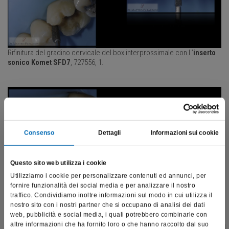
Rifinitura del gradino cervicale del box interprossimale con l ’
inserto
sonico Komet SFD7
, 727556, 1.
Consenso
Dettagli
Informazioni sui cookie
Questo sito web utilizza i cookie
Utilizziamo i cookie per personalizzare contenuti ed annunci, per
fornire funzionalità dei social media e per analizzare il nostro
traffico. Condividiamo inoltre informazioni sul modo in cui utilizza il
nostro sito con i nostri partner che si occupano di analisi dei dati
Rifinitura del margine di finitura con l’
inserto sonico Komet SF979
,
web, pubblicità e social media, i quali potrebbero combinarle con
441417,012.
altre informazioni che ha fornito loro o che hanno raccolto dal suo