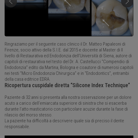
Ringraziamo per il seguente caso clinico il Dr. Matteo Papaleoni di
Firenze, socio attivo della S.I.E. dal 2015 e docente al Master di II
livello di Restaurativa ed Endodonzia dell’Università di Siena, autore di
capitoli di restaurativa nel testo del Dr. A. Castellucci “Compendio di
Endodonzia” edito da Martina, Bologna e coautore di numerosi capitoli
nei testi “Micro Endodonzia Chirurgica” e in “Endodontics”, entrambi
della casa editrice EDRA.
Ricopertura cuspidale diretta “Silicone Index Technique”
Paziente di 32 anni si presenta alla nostra osservazione per un dolore
acuto a carico dell’emiarcata superiore di sinistra che si esacerba
durante l’atto masticatorio con particolare acuzie durante la fase di
rilascio del morso stesso.
La paziente ha difficoltà a descrivere quale sia di preciso il dente
responsabile.