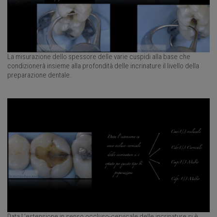
La misurazione dello spessore delle varie cuspidi alla base che
condizionerà insieme alla profondità delle incrinature il livello della
preparazione dentale.
Data l ’estensione in senso occluso-cervicale delle incrinature si è