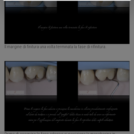
Il margine di finitura una volta terminata la fase di rifinitura.
Prima di eseguire la fase adesiva si posiziona la mascherina in