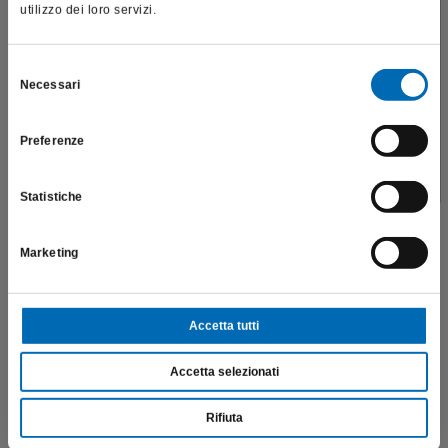
utilizzo dei loro servizi.
Questo sito è destinato esclusivamente a operatori
professionali e riporta dati, prodotti e beni sensibili per la
salute e la sicurezza del paziente; pertanto, per visitare il sito,
Selezione
Necessari
dichiaro di essere un operatore sanitario.
del
consenso
Preferenze
SONO UN OPERATORE SANITARIO
Statistiche
Marketing
Rifinitura dello smalto a livello del gradino cervicale del box
interprossimale con l’
inserto sonico Komet SFD1F
, 00155363,
Stripping.
Accetta tutti
Accetta selezionati
Rifiuta