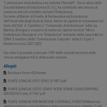
”L’otturazione endodontica con sistema Thermafil”. Socio attivo della
Società Italiana di Endodonzia (S.I.E.), ha contribuito alla stesura di
numerosi articoli scientifici inerenti l’Endodonzia.
Docente al Master di II livello di Restaurativa ed Endodonzia
dell’Università degli Studi di Siena. Autore di capitoli di restaurativa nel
testo del Dott. A. Castellucci “Compendio di Endodonzia” edito da
Martina, Bologna e coautore di numerosi capitoli nei testi “Micro
Endodonzia Chirurgica” e in “Endodonzia” entrambi della casa editrice
EDRA. È membro della “Commissione Culturale” della S.I.E per il
biennio in corso 2021-2022.
Qui sotto è possibile scaricare i PDF delle schede tecniche della
rimuovi amalgama H32 e delle punte soniche.
Allegati
Brochure frese H32 Komet
PUNTE-SONICHE-SFD7-SFM7_411877.pdf
PUNTE-SONICHE-SFD1F-SFM1F-SFD3F-SFM3F-SONOSTRIPPING-
ORTODOTICO-adv_411561.pdf
PUNTE-SONICHE-PER-MONCONE-CORONALE_410507-DrMassironi-
ambito-protesico-per-la-rifinitura-delle-preparazioni-a-chamfer-2.pdf