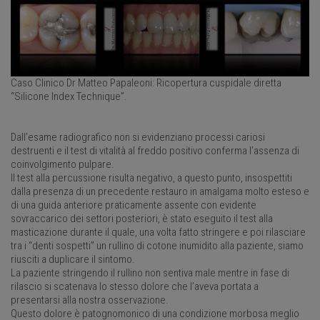
Caso Clinico Dr Matteo Papaleoni: Ricopertura cuspidale diretta
“Silicone Index Technique”.
Dall’esame radiografico non si evidenziano processi cariosi
destruenti e il test di vitalità al freddo positivo conferma l’assenza di
coinvolgimento pulpare.
Il test alla percussione risulta negativo, a questo punto, insospettiti
dalla presenza di un precedente restauro in amalgama molto esteso e
di una guida anteriore praticamente assente con evidente
sovraccarico dei settori posteriori, è stato eseguito il test alla
masticazione durante il quale, una volta fatto stringere e poi rilasciare
tra i “denti sospetti” un rullino di cotone inumidito alla paziente, siamo
riusciti a duplicare il sintomo.
La paziente stringendo il rullino non sentiva male mentre in fase di
rilascio si scatenava lo stesso dolore che l’aveva portata a
presentarsi alla nostra osservazione.
Questo dolore è patognomonico di una condizione morbosa meglio