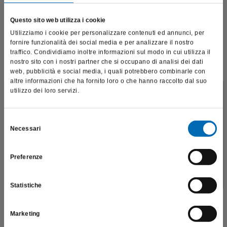
ortodonzia
:
Questo sito web utilizza i cookie
Utilizziamo i cookie per personalizzare contenuti ed annunci, per
fornire funzionalità dei social media e per analizzare il nostro
traffico. Condividiamo inoltre informazioni sul modo in cui utilizza il
nostro sito con i nostri partner che si occupano di analisi dei dati
web, pubblicità e social media, i quali potrebbero combinarle con
altre informazioni che ha fornito loro o che hanno raccolto dal suo
utilizzo dei loro servizi.
Questo sito è destinato esclusivamente a operatori
professionali e riporta dati, prodotti e beni sensibili per la
salute e la sicurezza del paziente; pertanto, per visitare il sito,
Selezione
Necessari
dichiaro di essere un operatore sanitario.
del
consenso
Preferenze
SONO UN OPERATORE SANITARIO
Statistiche
Marketing
Oltre alle frese H23VIP, per la rimozione del cemento ortodontico