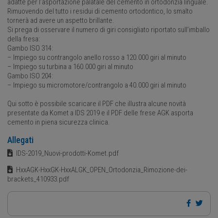
adatte per l’asportazione palatale del cemento in ortodonzia linguale.
Rimuovendo del tutto i residui di cemento ortodontico, lo smalto
tornerà ad avere un aspetto brillante.
Si prega di osservare il numero di giri consigliato riportato sull’imballo
della fresa:
Gambo ISO 314:
– Impiego su contrangolo anello rosso a 120.000 giri al minuto
– Impiego su turbina a 160.000 giri al minuto
Gambo ISO 204:
– Impiego su micromotore/contrangolo a 40.000 giri al minuto
Qui sotto è possibile scaricare il PDF che illustra alcune novità
presentate da Komet a IDS 2019 e il PDF delle frese AGK asporta
cemento in piena sicurezza clinica.
Allegati
IDS-2019_Nuovi-prodotti-Komet.pdf
HxxAGK-HxxGK-HxxALGK_OPEN_Ortodonzia_Rimozione-dei-
brackets_410933.pdf