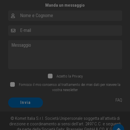
Manda un messaggio
Nome e Cognome
E-mail
Messaggio
Accetto la
Privacy
Fornisco il mio consenso al trattamento dei miei dati per ricevere la
vostra newsletter
FAQ
Invia
© Komet Italia S.r.l. Società Unipersonale soggetta all'attività di
direzione e coordinamento ai sensi dell'art. 2497 C.C. e seguenti
da parte della Società Gebr. Brasseler GmbH & CO. K.G.