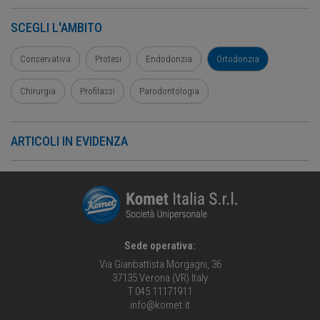
SCEGLI L'AMBITO
Conservativa
Protesi
Endodonzia
Ortodonzia
Chirurgia
Profilassi
Parodontologia
ARTICOLI IN EVIDENZA
Sede operativa:
Via Gianbattista Morgagni, 36
37135 Verona (VR) Italy
T 045 11171911
info@komet.it