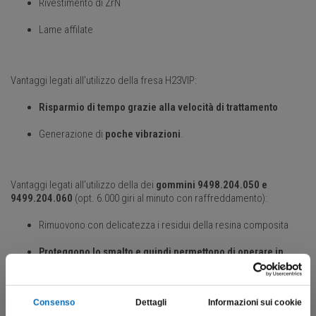
Rivestimento di ZrN
Lame affilate
Vantaggi legati all’utilizzo della fresa H23VIP:
Risparmio di tempo grazie alla velocità di trattamento
Generazione di
poche vibrazioni
.
Vantaggi legati all’utilizzo della dei
gommini 9498.204.050 e
9499.204.060
(opt. 6.000 giri al minuto con raffreddamento):
Rimuovono con delicatezza i residui della resina composita
Proteggono lo smalto e quindi permettono di operare in
piena sicurezza
.
Consenso
Dettagli
Informazioni sui cookie
Qui di seguito è disponibile un
video informativo dedicato alla