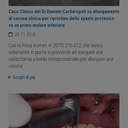
Caso Clinico del Dr.Daniele Cardaropoli su allungamento
di corona clinica per ripristino dello spazio protesico
su un primo molare inferiore
20.11.2018
Con la fresa Komet H 207D 316 012 che lavora
solamente in punta si provvede ad eseguire una
ostectomia a livello interprossimale per allungare una
corona.
Scopri di più