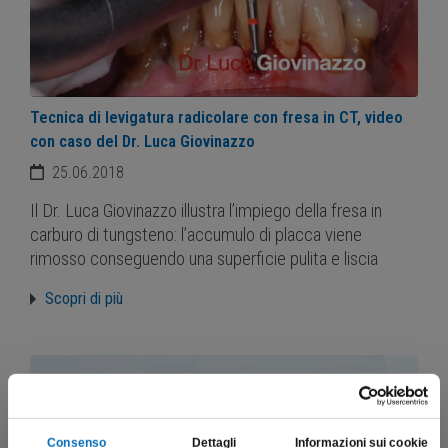
Tecnica di levigatura radicolare con fresa in CT, video
con caso del Dr. Luca Giovinazzo
25.06.2018
Il Dr. Luca Giovinazzo illustra l’impiego della fresa in
carburo di tungsteno: l’accumulo di placca viene
rimosso conseguendo una superficie pulita e liscia
Scopri di più
Consenso
Dettagli
Informazioni sui cookie