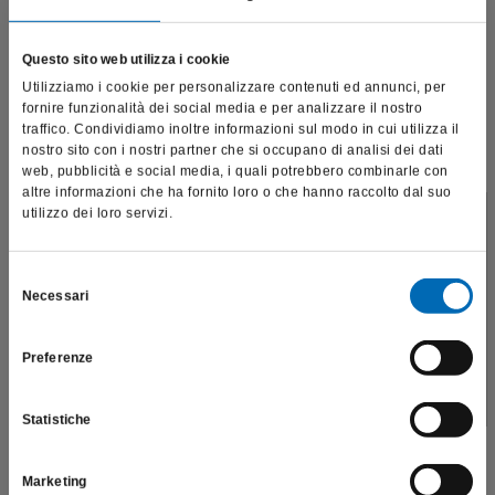
Questo sito web utilizza i cookie
Utilizziamo i cookie per personalizzare contenuti ed annunci, per
fornire funzionalità dei social media e per analizzare il nostro
traffico. Condividiamo inoltre informazioni sul modo in cui utilizza il
nostro sito con i nostri partner che si occupano di analisi dei dati
web, pubblicità e social media, i quali potrebbero combinarle con
altre informazioni che ha fornito loro o che hanno raccolto dal suo
Trattamento "Perio build up" con punte soniche SF979
utilizzo dei loro servizi.
per curare la parodontite
Questo sito è destinato esclusivamente a operatori
professionali e riporta dati, prodotti e beni sensibili per la
08.02.2018
salute e la sicurezza del paziente; pertanto, per visitare il sito,
Selezione
Necessari
dichiaro di essere un operatore sanitario.
del
parodontite, malattia parodontale aggressiva, difetti
consenso
infra ossei, rigenerazione parodontale guidata,
Preferenze
SONO UN OPERATORE SANITARIO
membrana di derivazione ossea porcina
Scopri di più
Statistiche
Marketing