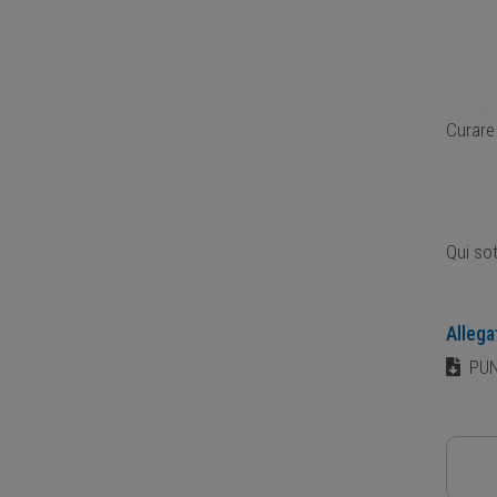
Curare 
Qui so
Allega
PUN