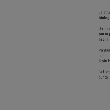
La str
biolog
Un'ese
porta 
lisci
e 
Vantagg
nessuna
il pin
Nel se
punta 