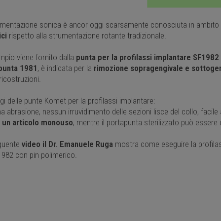
umentazione sonica è ancor oggi scarsamente conosciuta in ambito 
ici
rispetto alla strumentazione rotante tradizionale.
mpio viene fornito dalla
punta per la profilassi implantare SF1982
punta 1981
, è indicata per la
rimozione sopragengivale e sottogeng
ricostruzioni.
i delle punte Komet per la profilassi implantare:
 abrasione, nessun irruvidimento delle sezioni lisce del collo, facile
 è un articolo monouso
, mentre il portapunta sterilizzato può essere u
guente
video il Dr. Emanuele Ruga
mostra come eseguire la profilassi
1982 con pin polimerico.