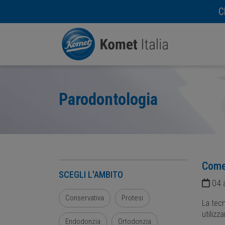
C
Parodontologia
Come 
SCEGLI L'AMBITO
04 a
Conservativa
Protesi
La tecn
utilizz
Endodonzia
Ortodonzia