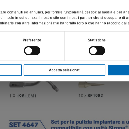
Questo sito è destinato esclusivamente a operatori professionali
e riporta dati, prodotti e beni sensibili per la salute e la sicurezza
are contenuti ed annunci, per fornire funzionalità dei social media e per anali
del paziente; pertanto, per visitare il sito, dichiaro di essere un
l modo in cui utilizza il nostro sito con i nostri partner che si occupano di a
operatore sanitario.
binarle con altre informazioni che ha fornito loro o che hanno raccolto dal su
ta per la profilassi implantare SF1982 con pin polimerico
, in co
er la tecnologia ultrasonica:
SONO UN OPERATORE SANITARIO
Preferenze
Statistiche
Accetta selezionati