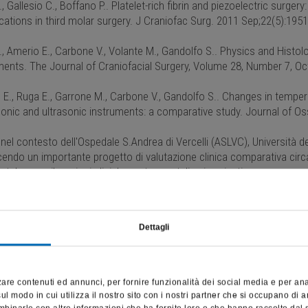
, Gallesio C., Boffano P.. Platelet-rich fibrin and piezoelectric surger
ations in third molar surgery. J Craniofac Surg. 2011 Sep;22(5):1951
, Amerio E., Carbone V., Volante M., Gandolfo S.. Physics and Histolo
ments. The Journal of Craniofacial Surgery, Volume 28, Number 7, Oc
E., Ruga E., Garrone M., Carbone V., Gandolfo S.. Changes in tempera
onic and ultrasonic instruments: a comparative study. Journal of Oss
 nel contesto dell'Ospedale S.Andrea di Vercelli (ASLVC), Università d
ndo un importante progetto di valutazione clinica comparativa circa l
tale, con rilevazioni cliniche e strumentali sui pazienti.
tte le puntate dell'Esperto di Tecnica Sonica risponde sulla Playlist:
Dettagli
Questo sito è destinato esclusivamente a operatori professionali
e riporta dati, prodotti e beni sensibili per la salute e la sicurezza
are contenuti ed annunci, per fornire funzionalità dei social media e per anali
del paziente; pertanto, per visitare il sito, dichiaro di essere un
l modo in cui utilizza il nostro sito con i nostri partner che si occupano di a
operatore sanitario.