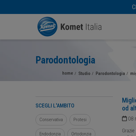
C
Parodontologia
home
Studio
Parodontologia
mig
Migli
SCEGLI L'AMBITO
od al
08 
Conservativa
Protesi
Grazie 
Endodonzia
Ortodonzia