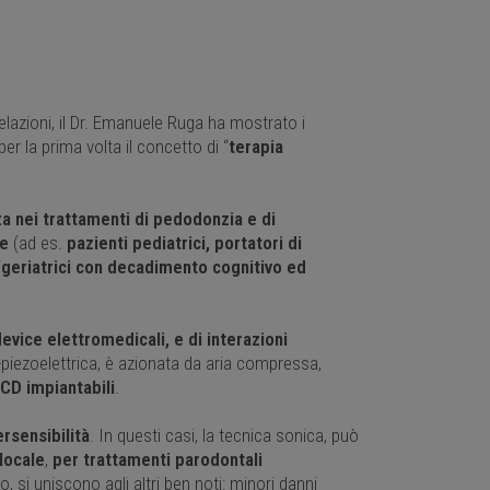
relazioni, il Dr. Emanuele Ruga ha mostrato i
per la prima volta il concetto di “
terapia
za nei trattamenti di pedodonzia e di
ne
(ad es.
pazienti pediatrici, portatori di
/geriatrici con decadimento cognitivo ed
evice elettromedicali, e di interazioni
a-piezoelettrica, è azionata da aria compressa,
CD impiantabili
.
ersensibilità
. In questi casi, la tecnica sonica, può
 locale
,
per trattamenti parodontali
o, si uniscono agli altri ben noti: minori danni