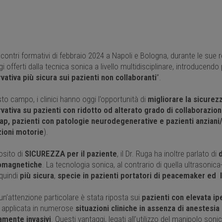
ncontri formativi di febbraio 2024 a Napoli e Bologna, durante le sue 
i offerti dalla tecnica sonica a livello multidisciplinare, introducendo 
vativa più sicura sui pazienti non collaboranti
”.
to campo, i clinici hanno oggi l'opportunità di
migliorare la sicurez
vativa su pazienti con ridotto od alterato grado di collaborazio
ap, pazienti con patologie neurodegenerative e pazienti anziani
zioni motorie
).
osito di
SICUREZZA per il paziente
, il Dr. Ruga ha inoltre parlato di
d
romagnetiche
. La tecnologia sonica, al contrario di quella ultrasonic
 quindi
più sicura
,
specie in pazienti portatori di peacemaker ed I
 un’attenzione particolare è stata riposta sui
pazienti con elevata ip
 applicata in numerose
situazioni cliniche in assenza di anestesia
mente invasivi
. Questi vantaggi, legati all’utilizzo del manipolo sonic