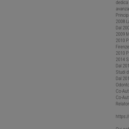
dedica 
avanza
Princip
2008 La
Dal 20
2009 Ma
2010 P
Firenze
2010 Pe
2014 Sp
Dal 201
Studi d
Dal 201
Odonto
Co-Auto
Co-Auto
Relator
https:
Qui sot