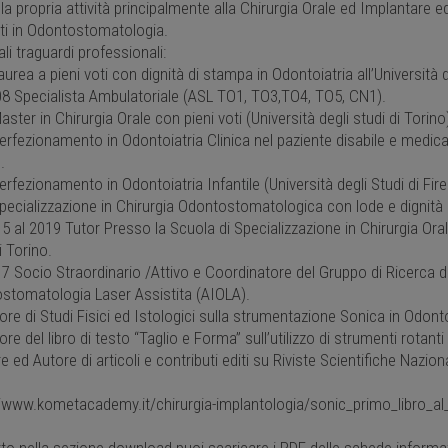
la propria attività principalmente alla Chirurgia Orale ed Implantare ed
ti in Odontostomatologia.
ali traguardi professionali:
urea a pieni voti con dignità di stampa in Odontoiatria all’Università d
08 Specialista Ambulatoriale (ASL TO1, TO3,TO4, TO5, CN1).
ster in Chirurgia Orale con pieni voti (Università degli studi di Torino
erfezionamento in Odontoiatria Clinica nel paziente disabile e medic
.
rfezionamento in Odontoiatria Infantile (Università degli Studi di Fire
ecializzazione in Chirurgia Odontostomatologica con lode e dignità di
5 al 2019 Tutor Presso la Scuola di Specializzazione in Chirurgia Ora
i Torino.
7 Socio Straordinario /Attivo e Coordinatore del Gruppo di Ricerca d
stomatologia Laser Assistita (AIOLA).
re di Studi Fisici ed Istologici sulla strumentazione Sonica in Odon
re del libro di testo “Taglio e Forma” sull’utilizzo di strumenti rotanti
e ed Autore di articoli e contributi editi su Riviste Scientifiche Naziona
//www.kometacademy.it/chirurgia-implantologia/sonic_primo_libro_a
to nella sezione download puoi scaricare i PDF delle schede informat