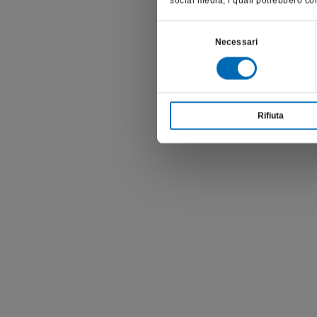
social media, i quali potrebbero com
Selezione
Necessari
del
consenso
Rifiuta