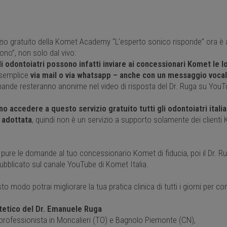
vizio gratuito della Komet Academy “L’esperto sonico risponde” ora è
ono”, non solo dal vivo:
gli odontoiatri possono infatti inviare ai concessionari Komet le
semplice
via mail o via whatsapp – anche con un messaggio vocal
ande resteranno anonime nel video di risposta del Dr. Ruga su YouT
o accedere a questo servizio gratuito tutti gli odontoiatri ital
 adottata
, quindi non è un servizio a supporto solamente dei clienti K
ure le domande al tuo concessionario Komet di fiducia, poi il Dr. Ru
ubblicato sul canale YouTube di Komet Italia.
to modo potrai migliorare la tua pratica clinica di tutti i giorni per 
tetico del Dr. Emanuele Ruga
 professionista in Moncalieri (TO) e Bagnolo Piemonte (CN),