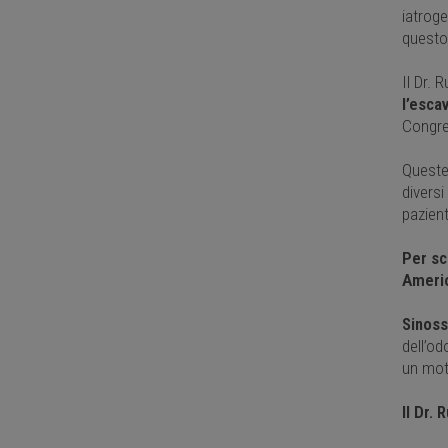
iatroge
questo
Il Dr. 
l’esca
Congre
Queste 
diversi
pazient
Per sc
Amerio
Sinossi
dell’o
un mot
Il Dr.