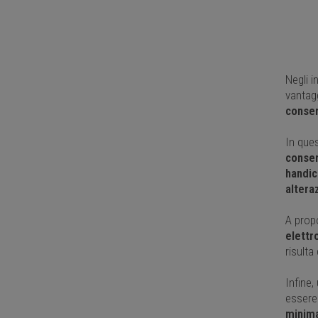
Negli i
vantagg
conser
In ques
conser
handic
altera
A prop
elett
risulta
Infine,
essere
minima