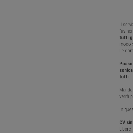
Il ser
“asincr
tutti 
modo 
Le dom
Posson
sonica
tutti
.
Manda p
verrà p
In ques
CV sin
Libero