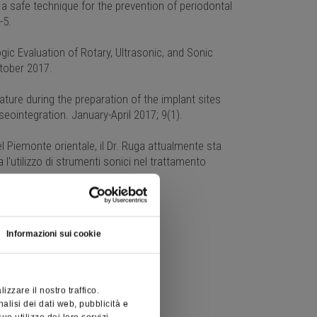
y: a safe technique for the prevention of periodontal
-5.
gic Evaluation of Rotary, Ultrasonic, and Sonic
tober 2017.
ture during the preparation of the implant sites
eointegration. January-April 2017; 9(1).
el Piemonte orientale, il Dr. Ruga attualmente sta
'utilizzo di strumenti sonici nel trattamento
Informazioni sui cookie
zzare il nostro traffico.
nalisi dei dati web, pubblicità e