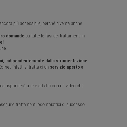
 ancora più accessibile, perché diventa anche
 loro domande
su tutte le fasi dei trattamenti in
e!
ube.
iani, indipendentemente dalla strumentazione
omet, infatti si tratta di un
servizio aperto a
ga risponderà a te e ad altri con un video che
conseguire trattamenti odontoiatrici di successo.