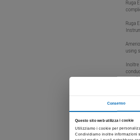
Ruga E.
complic
Ruga E.
Instru
Amerio 
using s
Inoltre
conduce
parodon
Vedi tu
Consenso
Questo sito web utilizza i cookie
Utilizziamo i cookie per personalizz
Condividiamo inoltre informazioni su