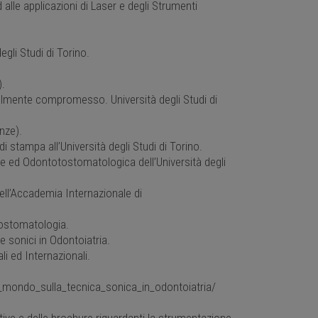
 alle applicazioni di Laser e degli Strumenti
egli Studi di Torino.
).
almente compromesso. Università degli Studi di
nze).
 stampa all’Università degli Studi di Torino.
le ed Odontotostomatologica dell’Università degli
ell’Accademia Internazionale di
tostomatologia.
 e sonici in Odontoiatria.
li ed Internazionali.
l_mondo_sulla_tecnica_sonica_in_odontoiatria/
ive e delle brochure riguardanti la strumentazione