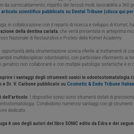
ni da surriscaldamento, rispetto dei tessuti molli, lavorabilità a 360 gr
articolo scientifico pubblicato su Dental Tribune (clicca qui per
Ruga, in collaborazione con il reparto di ricerca e sviluppo di Komet, h
vazione della dentina cariata
, che verrà presentata in anteprima mon
sso Nazionale di Restaurativa e Protesi della Komet Academy.
opportunità della strumentazione sonica riferite ai trattamenti di con
 ambiti multidisciplinari odontoiatrici, con particolare riferimento ai t
i geriatrici non collaboranti e con multiple patologie sistemiche è in 
oprire i vantaggi degli strumenti sonici in odontostomatologia rim
 e Dr. V. Carbone pubblicato su
Cosmetic & Endo Tribune Italian 
 dell'articolo
: I dispositivi sonici sono strumenti dotati di precision
dontostomatologia. Condividono numerosi vantaggi con gli strumenti 
ore dedicato.
 Ruga è uno degli autori del libro SONIC edito da Edra e dei seguent