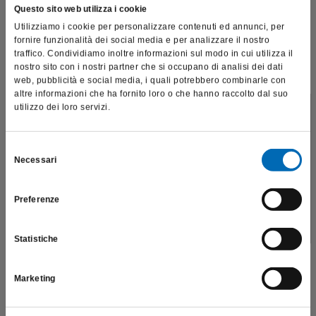
Questo sito web utilizza i cookie
Utilizziamo i cookie per personalizzare contenuti ed annunci, per
fornire funzionalità dei social media e per analizzare il nostro
traffico. Condividiamo inoltre informazioni sul modo in cui utilizza il
nostro sito con i nostri partner che si occupano di analisi dei dati
web, pubblicità e social media, i quali potrebbero combinarle con
altre informazioni che ha fornito loro o che hanno raccolto dal suo
utilizzo dei loro servizi.
Questo sito è destinato esclusivamente a operatori
professionali e riporta dati, prodotti e beni sensibili per la
salute e la sicurezza del paziente; pertanto, per visitare il sito,
Selezione
Necessari
dichiaro di essere un operatore sanitario.
del
consenso
Preferenze
SONO UN OPERATORE SANITARIO
Statistiche
Restaurativa e confine dento-parodontale: video
Marketing
integrale della relazione del Dr. Sandro Pradella al
Congresso 2022 della Komet Academy