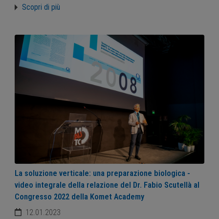
Scopri di più
La soluzione verticale: una preparazione biologica -
video integrale della relazione del Dr. Fabio Scutellà al
Congresso 2022 della Komet Academy
12.01.2023