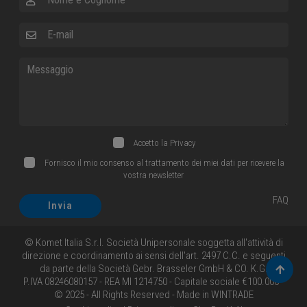
E-mail
Messaggio
Accetto la
Privacy
Fornisco il mio consenso al trattamento dei miei dati per ricevere la
vostra newsletter
FAQ
Invia
© Komet Italia S.r.l. Società Unipersonale soggetta all'attività di
direzione e coordinamento ai sensi dell'art. 2497 C.C. e seguenti
da parte della Società Gebr. Brasseler GmbH & CO. K.G.
Torna 
P.IVA 08246080157 - REA MI 1214750 - Capitale sociale €100.000 -
© 2025 - All Rights Reserved - Made in
WINTRADE