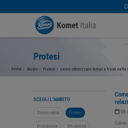
C
Protesi
home
Studio
Protesi
come ottimizzare tempi e frese nella r
Come 
SCEGLI L'AMBITO
relaz
08 a
Conservativa
Protesi
Come ot
Endodonzia
Ortodonzia