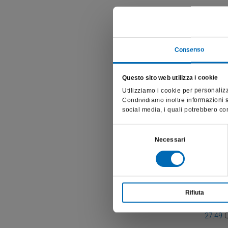
Qui di
00:00
O
Consenso
00:45
S
Questo sito web utilizza i cookie
02:01
R
Utilizziamo i cookie per personalizz
Condividiamo inoltre informazioni su
03:50
U
social media, i quali potrebbero com
07:04
L
Selezione
Necessari
del
15:21
A
consenso
17:10
F
22:55
C
Rifiuta
27:49
Q