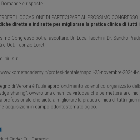
Domande e risposte
ERDERE L'OCCASIONE DI PARTECIPARE AL PROSSIMO CONGRESSO 2
iche dirette e indirette per migliorare la pratica clinica di tutti 
simo Congresso potrai ascoltare: Dr. Luca Tacchini, Dr. Sandro Pradel
à e Odt. Fabrizio Loreti
di più su:
//www.kometacademy.it/protesi-dentale/napoli-23-novembre-2024-il
vegno di Verona è l’utile approfondimento scientifico organizzato dal
dge sharing", ovvero una dinamica virtuosa che permetterà ai clinici 
a professionale che aiuta a migliorare la pratica clinica di tutti i gior
e acquisizioni in campo odontostomatologico.
ti
uct Finder Full Ceramic