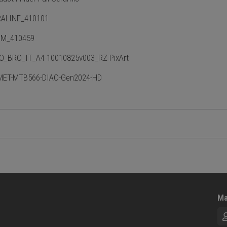
ALINE_410101
M_410459
O_BRO_IT_A4-10010825v003_RZ PixArt
ET-MTB566-DIAO-Gen2024-HD
Ma
No