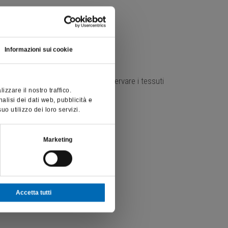
:
Informazioni sui cookie
e = minore surriscaldamento = preservare i tessuti
zzare il nostro traffico.
nalisi dei dati web, pubblicità e
mozione controllata
o utilizzo dei loro servizi.
a della seconda classe
Marketing
Accetta tutti