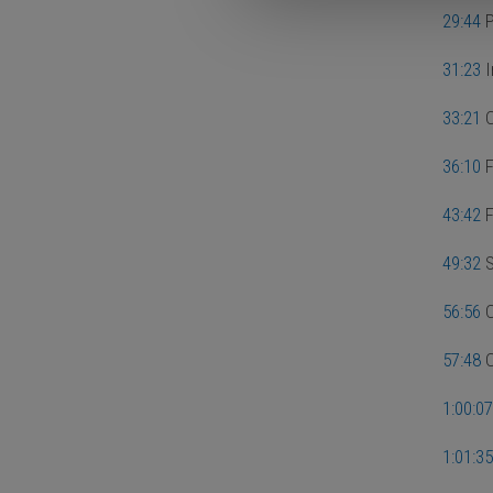
29:44
P
31:23
I
33:21
C
36:10
F
43:42
F
49:32
S
56:56
C
57:48
C
1:00:07
1:01:35