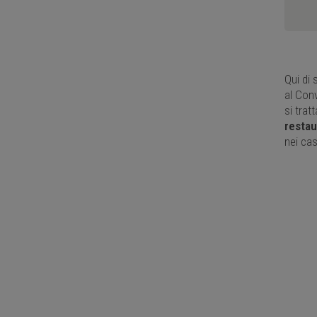
Qui di 
al Con
si trat
restau
nei cas