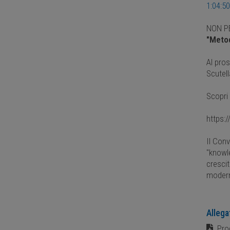
1:04:50
NON P
"Metod
Al pros
Scutell
Scopri 
https:
Il Con
"knowle
crescit
modern
Allega
Prod