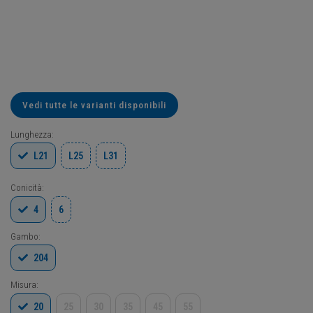
Vedi tutte le varianti disponibili
Lunghezza:
L21
L25
L31
Conicità:
4
6
Gambo:
204
Misura:
20
25
30
35
45
55