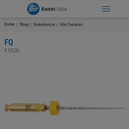
Apri Menu
home
Shop
Endodonzia
File Canalari
FQ
€
93,36