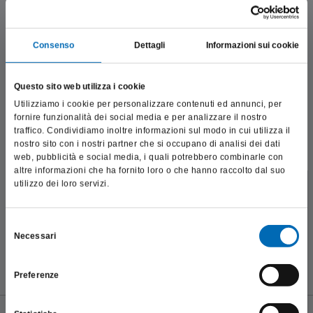
termico
ottimizzato
che garantisce
una combinazione
perfetta tra resistenza e flessibilità
, riducendo il rischio di
frattura e migliorando il controllo dello strumento.
Consenso
Dettagli
Informazioni sui cookie
Il trattamento termico rende più flessibile il NiTi, rendendo i file
più
pre-modellabili
e meno soggetti a rottura durante il
trattamento. Inoltre, permette ai file di adattarsi meglio
Questo sito web utilizza i cookie
all’anatomia canalare, seguendo le curvature senza perdere la
Utilizziamo i cookie per personalizzare contenuti ed annunci, per
loro capacità di taglio.
fornire funzionalità dei social media e per analizzare il nostro
traffico. Condividiamo inoltre informazioni sul modo in cui utilizza il
Vantaggi clinici:
nostro sito con i nostri partner che si occupano di analisi dei dati
web, pubblicità e social media, i quali potrebbero combinarle con
Minore rischio di frattura:
Maggiore resistenza alla fatica
altre informazioni che ha fornito loro o che hanno raccolto dal suo
ciclica.
utilizzo dei loro servizi.
Maggiore flessibilità:
Adattabilità perfetta ai canali curvi.
Questo sito è destinato esclusivamente a operatori
Sicurezza migliorata:
Riduzione della possibilità di
professionali e riporta dati, prodotti e beni sensibili per la
creare gradini canalari.
salute e la sicurezza del paziente; pertanto, per visitare il sito,
Selezione
Migliore centratura:
Ridotta memoria elastica per un
Necessari
dichiaro di essere un operatore sanitario.
adattamento ottimale.
del
Maggiore durata:
Più cicli di utilizzo, maggiore efficienza
consenso
operativa.
Preferenze
SONO UN OPERATORE SANITARIO