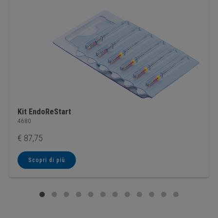
Kit EndoReStart
4680
€
87,75
Scopri di più