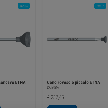
NOVITA
NOVITA
 concavo ETNA
Cono rovescio piccolo ETNA
DCB9BA
€
237,45