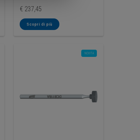
€
237,45
Scopri di più
NOVITA