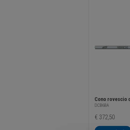
Cono rovescio
DCB6BA
€
372,50