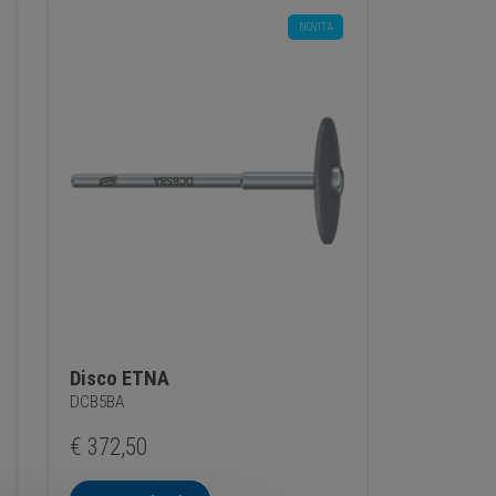
NOVITA
Disco ETNA
DCB5BA
€
372,50