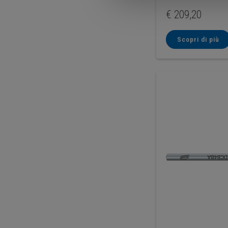
€
209,20
Scopri di più