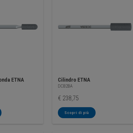
tonda ETNA
Cilindro ETNA
DCB2BA
€
238,75
Scopri di più