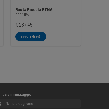
Ruota Piccola ETNA
DCB11BA
€
237,45
Scopri di più
nda un messaggio
me e Cognome