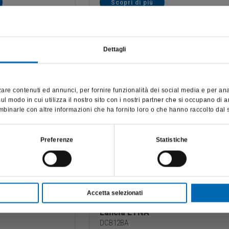
Scopri di più
Dettagli
NOVITA
NOVITA
Questo sito è destinato esclusivamente a operatori professionali
e riporta dati, prodotti e beni sensibili per la salute e la sicurezza
are contenuti ed annunci, per fornire funzionalità dei social media e per anali
del paziente; pertanto, per visitare il sito, dichiaro di essere un
l modo in cui utilizza il nostro sito con i nostri partner che si occupano di a
operatore sanitario.
binarle con altre informazioni che ha fornito loro o che hanno raccolto dal su
SONO UN OPERATORE SANITARIO
Preferenze
Statistiche
Accetta selezionati
Lancia ETNA
DCB12BA