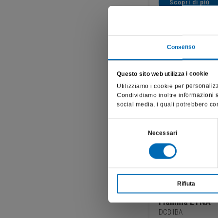
Scopri di più
Consenso
Questo sito web utilizza i cookie
Utilizziamo i cookie per personalizz
Condividiamo inoltre informazioni su
social media, i quali potrebbero com
Selezione
Necessari
del
consenso
Rifiuta
Fiamma ETNA
DCB1BA