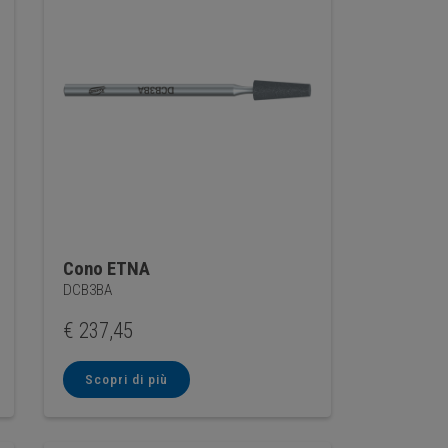
Cono ETNA
DCB3BA
€
237,45
Scopri di più