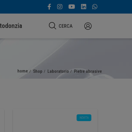
todonzia
CERCA
home
Shop
Laboratorio
Pietre abrasive
NOVITA