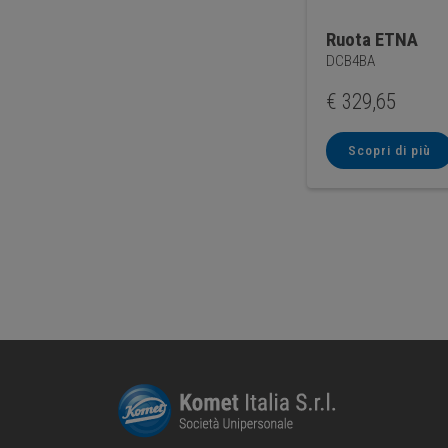
Ruota ETNA
DCB4BA
€
329,65
Scopri di più