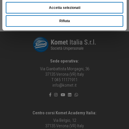
Scopri di più
Accetta selezionati
Rifiuta
Sede operativa:
Via Gianbattista Morgagni, 36
37135 Verona (VR) Italy
T 045 11171911
info@komet.it
Centro corsi Komet Academy Italia:
Via Belgio, 12
37135 Verona (VR) Italy