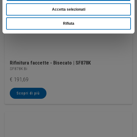
Accetta selezionati
Rifiuta
Rifinitura faccette - Bisecato | SF878K
SF878K Bi
€
191,69
Scopri di più