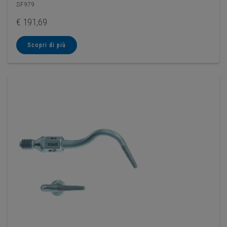
SF979
€
191,69
Scopri di più