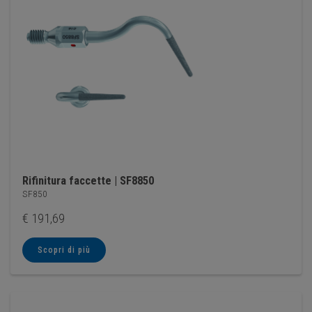
Rifinitura faccette | SF8850
SF850
€
191,69
Scopri di più