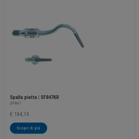
Spalla piatta | SF847KR
SF847
€
184,74
Scopri di più