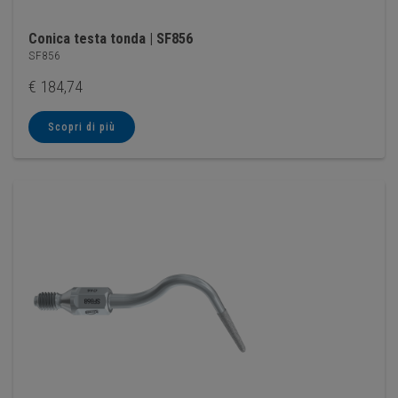
Conica testa tonda | SF856
SF856
€
184,74
Scopri di più