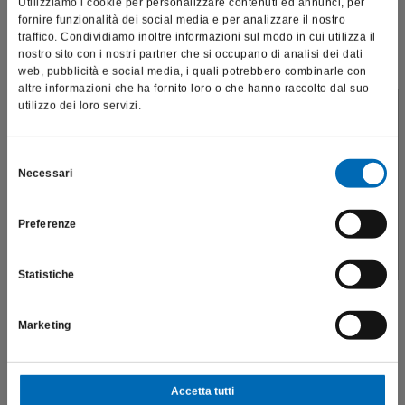
Utilizziamo i cookie per personalizzare contenuti ed annunci, per
fornire funzionalità dei social media e per analizzare il nostro
traffico. Condividiamo inoltre informazioni sul modo in cui utilizza il
nostro sito con i nostri partner che si occupano di analisi dei dati
web, pubblicità e social media, i quali potrebbero combinarle con
altre informazioni che ha fornito loro o che hanno raccolto dal suo
utilizzo dei loro servizi.
Questo sito è destinato esclusivamente a operatori
Fiamma | SF862
professionali e riporta dati, prodotti e beni sensibili per la
SF862
salute e la sicurezza del paziente; pertanto, per visitare il sito,
Selezione
Necessari
dichiaro di essere un operatore sanitario.
del
€
184,74
consenso
Preferenze
Scopri di più
SONO UN OPERATORE SANITARIO
Statistiche
Marketing
Accetta tutti