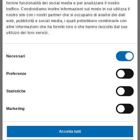
fornire funzionalità dei social media e per analizzare il nostro
traffico. Condividiamo inoltre informazioni sul modo in cui utilizza il
nostro sito con i nostri partner che si occupano di analisi dei dati
web, pubblicità e social media, i quali potrebbero combinarle con
altre informazioni che ha fornito loro o che hanno raccolto dal suo
utilizzo dei loro servizi.
Questo sito è destinato esclusivamente a operatori
professionali e riporta dati, prodotti e beni sensibili per la
salute e la sicurezza del paziente; pertanto, per visitare il sito,
Selezione
Lancia serie Q
Necessari
dichiaro di essere un operatore sanitario.
del
H134Q
consenso
€
211,20
Preferenze
SONO UN OPERATORE SANITARIO
Scopri di più
Statistiche
Marketing
Accetta tutti