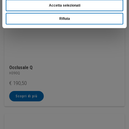
Accetta selezionati
Rifiuta
Occlusale Q
H390Q
€
190,50
Scopri di più