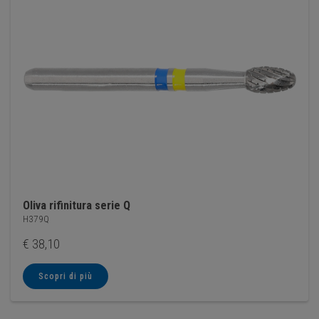
Oliva rifinitura serie Q
H379Q
€
38,10
Scopri di più