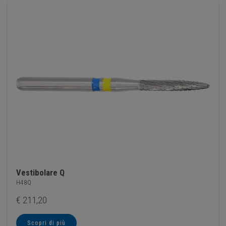
Vestibolare Q
H48Q
€
211,20
Scopri di più