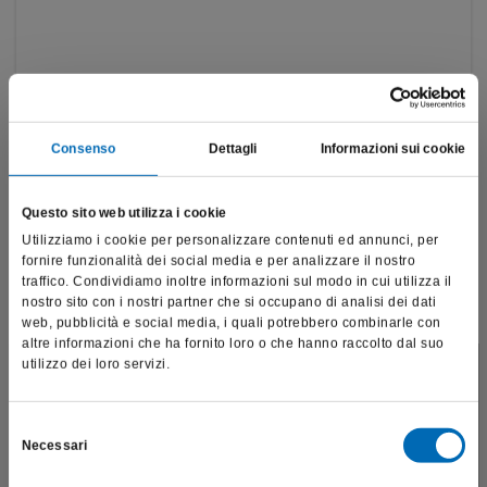
Consenso
Dettagli
Informazioni sui cookie
Questo sito web utilizza i cookie
Utilizziamo i cookie per personalizzare contenuti ed annunci, per
fornire funzionalità dei social media e per analizzare il nostro
traffico. Condividiamo inoltre informazioni sul modo in cui utilizza il
nostro sito con i nostri partner che si occupano di analisi dei dati
web, pubblicità e social media, i quali potrebbero combinarle con
altre informazioni che ha fornito loro o che hanno raccolto dal suo
utilizzo dei loro servizi.
Kit EndoReStart
Questo sito è destinato esclusivamente a operatori
4680
professionali e riporta dati, prodotti e beni sensibili per la
salute e la sicurezza del paziente; pertanto, per visitare il sito,
Selezione
€
87,75
Necessari
dichiaro di essere un operatore sanitario.
del
consenso