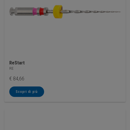
ReStart
RE
€
84,66
Scopri di più