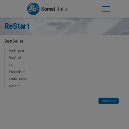
Apri Menu
ReStart
BestSeller
BioRepair
BioSeal
FQ
ProcodileQ
EndoTracer
ReStart
BESTSELLER