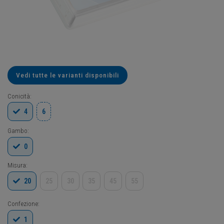
Vedi tutte le varianti disponibili
Conicità:
4
6
Gambo:
0
Misura:
20
25
30
35
45
55
Confezione:
1