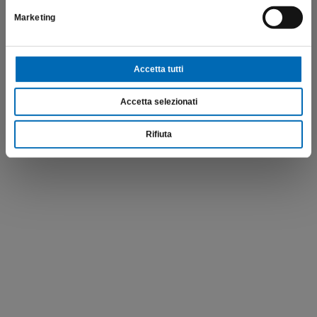
Marketing
Accetta tutti
Accetta selezionati
Rifiuta
Punte di guttaperca FQ
GPFQ
€
25,97
Scopri di più