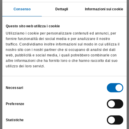
Consenso
Dettagli
Informazioni sui cookie
Questo sito web utilizza i cookie
Utilizziamo i cookie per personalizzare contenuti ed annunci, per
fornire funzionalità dei social media e per analizzare il nostro
traffico. Condividiamo inoltre informazioni sul modo in cui utilizza il
nostro sito con i nostri partner che si occupano di analisi dei dati
web, pubblicità e social media, i quali potrebbero combinarle con
altre informazioni che ha fornito loro o che hanno raccolto dal suo
utilizzo dei loro servizi.
Questo sito è destinato esclusivamente a operatori
professionali e riporta dati, prodotti e beni sensibili per la
salute e la sicurezza del paziente; pertanto, per visitare il sito,
Selezione
Necessari
dichiaro di essere un operatore sanitario.
Punte di guttaperca
del
GP
consenso
€
25,97
Preferenze
SONO UN OPERATORE SANITARIO
Scopri di più
Statistiche