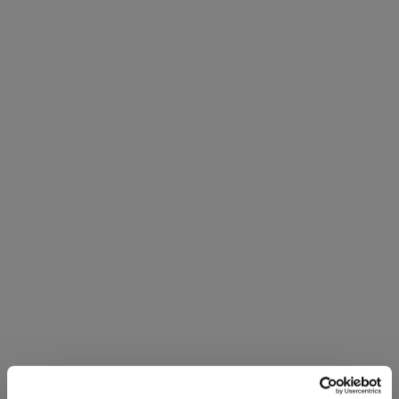
Barre di Guttaperca
FILLGP
€
67,00
Scopri di più