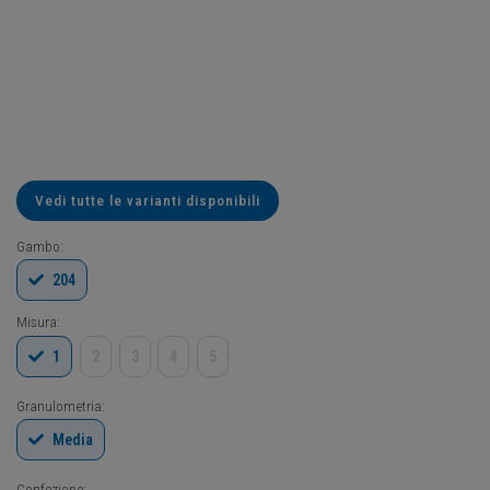
Vedi tutte le varianti disponibili
Gambo:
204
Misura:
1
2
3
4
5
Granulometria:
Media
Confezione: