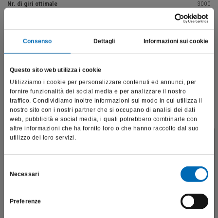
Nr. di giri ottimale
3000
Consenso
Dettagli
Informazioni sui cookie
Vai alla descrizione del prodotto
Questo sito web utilizza i cookie
Utilizziamo i cookie per personalizzare contenuti ed annunci, per
fornire funzionalità dei social media e per analizzare il nostro
Prodotti correlati
traffico. Condividiamo inoltre informazioni sul modo in cui utilizza il
nostro sito con i nostri partner che si occupano di analisi dei dati
web, pubblicità e social media, i quali potrebbero combinarle con
altre informazioni che ha fornito loro o che hanno raccolto dal suo
utilizzo dei loro servizi.
Questo sito è destinato esclusivamente a operatori
professionali e riporta dati, prodotti e beni sensibili per la
salute e la sicurezza del paziente; pertanto, per visitare il sito,
Selezione
Necessari
dichiaro di essere un operatore sanitario.
del
consenso
Preferenze
SONO UN OPERATORE SANITARIO