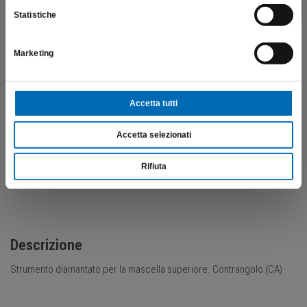
Statistiche
Marketing
Punta a gradini OptiPost
28D
Accetta tutti
€
43,99
Accetta selezionati
Scopri di più
Rifiuta
Descrizione
Strumento diamantato per la mascella superiore. Contrangolo (CA)