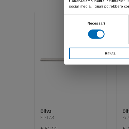
Condividiamo inoltre informazioni su
social media, i quali potrebbero com
Selezione
Necessari
del
consenso
Rifiuta
Oliva
Ol
368 LAB
379