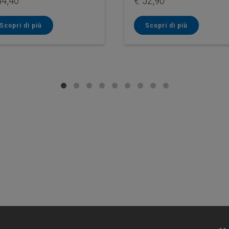
4,40
€
52,90
Scopri di più
Scopri di più