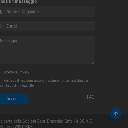
nda un messaggio
me e Cognome
ail
ssaggio
Accetto la
Privacy
Fornisco il mio consenso al trattamento dei miei dati per
evere la vostra newsletter
FAQ
Invia
Torna 
i da parte della Società Gebr. Brasseler GmbH & CO. K.G.
- Made in
WINTRADE