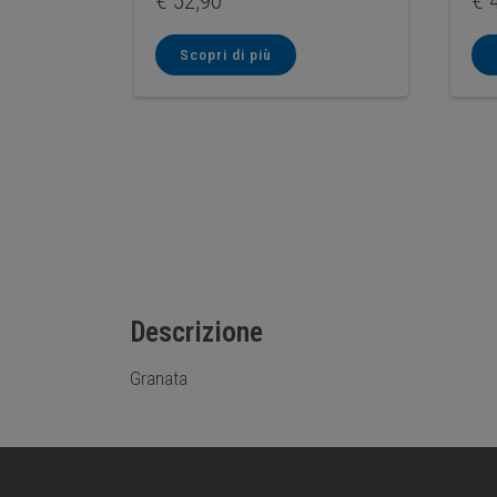
€
52,90
€
4
Scopri di più
Descrizione
Granata