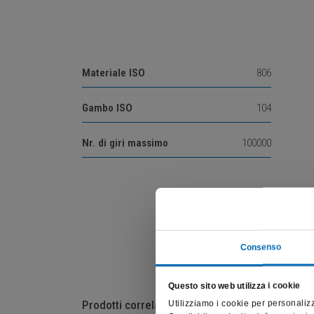
Materiale ISO
806
Gambo ISO
104
Nr. di giri massimo
100000
Consenso
Questo sito web utilizza i cookie
Prodotti correlati
Utilizziamo i cookie per personalizz