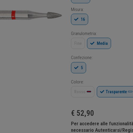
Misura:
16
Granulometria:
Fine
Media
Confezione:
5
Colore:
Rosso
Trasparente
€
52,90
Per accedere alle funzionali
necessario Autenticarsi/Regis