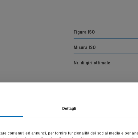
Figura ISO
Misura ISO
Nr. di giri ottimale
Vai alla descrizione del prodotto
Dettagli
Questo sito è destinato esclusivamente a operatori professionali
e riporta dati, prodotti e beni sensibili per la salute e la sicurezza
are contenuti ed annunci, per fornire funzionalità dei social media e per anali
del paziente; pertanto, per visitare il sito, dichiaro di essere un