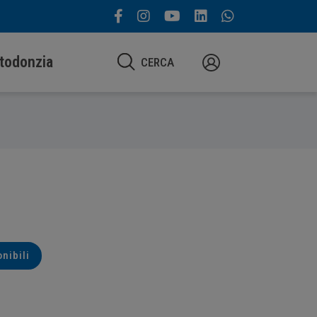
todonzia
CERCA
onibili