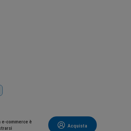
tà e-commerce è
Acquista
trarsi