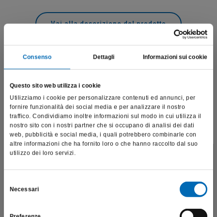
Vai alla descrizione del prodotto
Consenso
Dettagli
Informazioni sui cookie
Prodotti correlati
Questo sito web utilizza i cookie
Utilizziamo i cookie per personalizzare contenuti ed annunci, per
fornire funzionalità dei social media e per analizzare il nostro
traffico. Condividiamo inoltre informazioni sul modo in cui utilizza il
nostro sito con i nostri partner che si occupano di analisi dei dati
web, pubblicità e social media, i quali potrebbero combinarle con
altre informazioni che ha fornito loro o che hanno raccolto dal suo
utilizzo dei loro servizi.
Questo sito è destinato esclusivamente a operatori
professionali e riporta dati, prodotti e beni sensibili per la
salute e la sicurezza del paziente; pertanto, per visitare il sito,
Selezione
Necessari
dichiaro di essere un operatore sanitario.
del
consenso
Preferenze