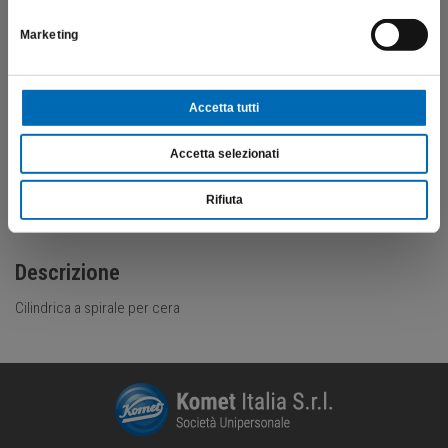
€
221,95
Marketing
Scopri di più
Accetta tutti
Accetta selezionati
Rifiuta
Descrizione
Cilindrica a spirale per cera