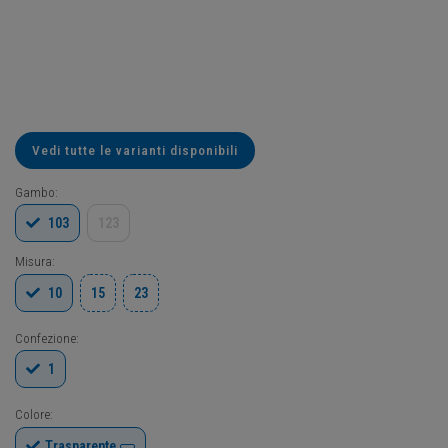
Vedi tutte le varianti disponibili
Gambo:
103
123
Misura:
10
15
23
Confezione:
1
Colore:
Trasparente