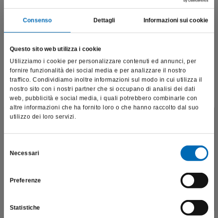
Prodotti correlati
Consenso
Dettagli
Informazioni sui cookie
Questo sito web utilizza i cookie
Utilizziamo i cookie per personalizzare contenuti ed annunci, per
fornire funzionalità dei social media e per analizzare il nostro
traffico. Condividiamo inoltre informazioni sul modo in cui utilizza il
nostro sito con i nostri partner che si occupano di analisi dei dati
web, pubblicità e social media, i quali potrebbero combinarle con
altre informazioni che ha fornito loro o che hanno raccolto dal suo
utilizzo dei loro servizi.
Questo sito è destinato esclusivamente a operatori
professionali e riporta dati, prodotti e beni sensibili per la
salute e la sicurezza del paziente; pertanto, per visitare il sito,
Selezione
Necessari
dichiaro di essere un operatore sanitario.
del
consenso
Preferenze
SONO UN OPERATORE SANITARIO
Fresa a spirale
H206
Statistiche