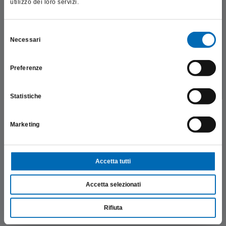
utilizzo dei loro servizi.
Questo sito è destinato esclusivamente a operatori
professionali e riporta dati, prodotti e beni sensibili per la
salute e la sicurezza del paziente; pertanto, per visitare il sito,
Selezione
Necessari
dichiaro di essere un operatore sanitario.
del
consenso
Preferenze
SONO UN OPERATORE SANITARIO
Statistiche
Marketing
Accetta tutti
Accetta selezionati
Rifiuta