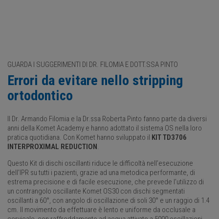
GUARDA I SUGGERIMENTI DI DR. FILOMIA E DOTT.SSA PINTO
Errori da evitare nello stripping
ortodontico
Il Dr. Armando Filomia e la Dr.ssa Roberta Pinto fanno parte da diversi
anni della Komet Academy e hanno adottato il sistema OS nella loro
pratica quotidiana. Con Komet hanno sviluppato il
KIT TD3706
INTERPROXIMAL REDUCTION
.
Questo Kit di dischi oscillanti riduce le difficoltà nell’esecuzione
dell’IPR su tutti i pazienti, grazie ad una metodica performante, di
estrema precisione e di facile esecuzione, che prevede l’utilizzo di
un contrangolo oscillante Komet OS30 con dischi segmentati
oscillanti a 60°, con angolo di oscillazione di soli 30° e un raggio di 1.4
cm. Il movimento da effettuare è lento e uniforme da occlusale a
cervicale, con raffreddamento ad acqua attivato a 5000 oscillazioni