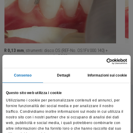
co OS (REF-No. OS1FV.000.140) +
IPR 0,15 mm
, strumenti: dis
olo OS30
manip
Consenso
Dettagli
Informazioni sui cookie
Questo sito web utilizza i cookie
Utilizziamo i cookie per personalizzare contenuti ed annunci, per
fornire funzionalità dei social media e per analizzare il nostro
traffico. Condividiamo inoltre informazioni sul modo in cui utilizza il
nostro sito con i nostri partner che si occupano di analisi dei dati
web, pubblicità e social media, i quali potrebbero combinarle con
altre informazioni che ha fornito loro o che hanno raccolto dal suo