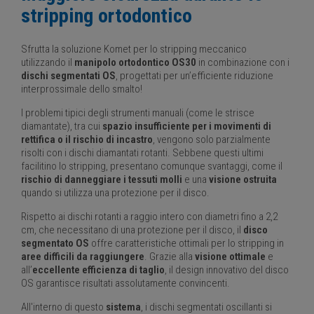
stripping ortodontico
Sfrutta la soluzione Komet per lo stripping meccanico
utilizzando il
manipolo ortodontico OS30
in combinazione con i
dischi segmentati OS
, progettati per un’efficiente riduzione
interprossimale dello smalto!
I problemi tipici degli strumenti manuali (come le strisce
diamantate), tra cui
spazio insufficiente per i movimenti di
rettifica o il rischio di incastro
, vengono solo parzialmente
risolti con i dischi diamantati rotanti. Sebbene questi ultimi
facilitino lo stripping, presentano comunque svantaggi, come il
rischio di danneggiare i tessuti molli
e una
visione ostruita
quando si utilizza una protezione per il disco.
Rispetto ai dischi rotanti a raggio intero con diametri fino a 2,2
cm, che necessitano di una protezione per il disco, il
disco
segmentato OS
offre caratteristiche ottimali per lo stripping in
aree difficili da raggiungere
. Grazie alla
visione ottimale
e
all’
eccellente efficienza di taglio
, il design innovativo del disco
OS garantisce risultati assolutamente convincenti.
All'interno di questo
sistema
, i dischi segmentati oscillanti si