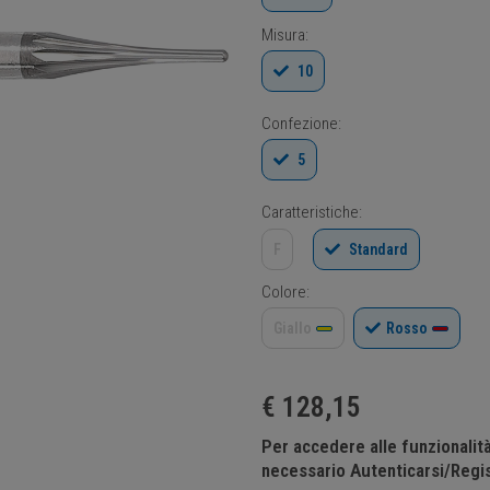
Misura:
10
Confezione:
5
Caratteristiche:
F
Standard
Colore:
Giallo
Rosso
€
128,15
Per accedere alle funzionali
necessario Autenticarsi/Regis