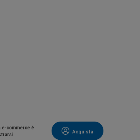
tà e-commerce è
Acquista
trarsi