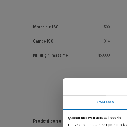
Materiale ISO
500
Gambo ISO
314
Nr. di giri massimo
450000
Consenso
Questo sito web utilizza i cookie
Prodotti correlati
Utilizziamo i cookie per personalizz