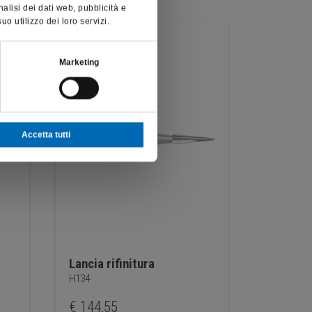
nalisi dei dati web, pubblicità e
o utilizzo dei loro servizi.
Marketing
Accetta tutti
Lancia rifinitura
Lancia s
H134
H134Q
€
144,55
€
211,2