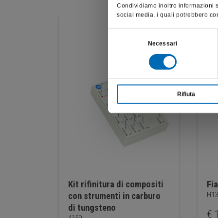
Condividiamo inoltre informazioni su
social media, i quali potrebbero com
Selezione
Necessari
del
consenso
Rifiuta
Kit rifinitura di compositi
Fi
H13
con strumenti in carburo
di tungsteno
€
1
4159