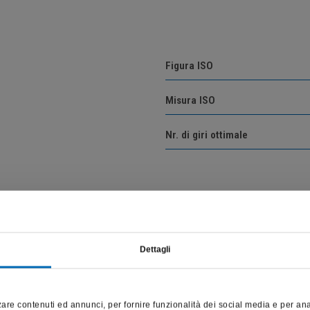
Figura ISO
Misura ISO
Nr. di giri ottimale
Vai alla descrizione del prodotto
Dettagli
Questo sito è destinato esclusivamente a operatori professionali
e riporta dati, prodotti e beni sensibili per la salute e la sicurezza
are contenuti ed annunci, per fornire funzionalità dei social media e per anali