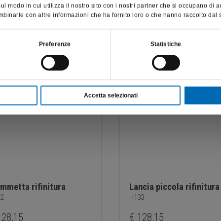
del paziente; pertanto, per visitare il sito, dichiaro di essere un
l modo in cui utilizza il nostro sito con i nostri partner che si occupano di a
operatore sanitario.
binarle con altre informazioni che ha fornito loro o che hanno raccolto dal su
SONO UN OPERATORE SANITARIO
Preferenze
Statistiche
Accetta selezionati
ammetta rifinitura
Lancia piccola rifinitura
2
H133
28,15
€
128,15