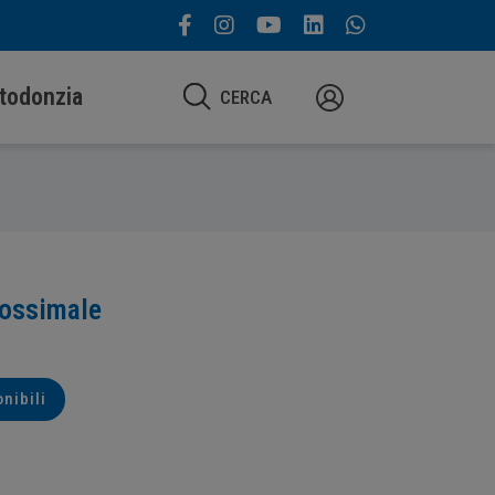
todonzia
CERCA
prossimale
onibili