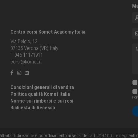
Ma
No
E-m
Centro corsi Komet Academy Italia:
Via Belgio, 12
Me
37135 Verona (VR) Italy
T 045 11171911
corsi@komet.it
Condizioni generali di vendita
Politica qualità Komet Italia
ric
Norme sui rimborsi e sui resi
Richiesta di Recesso
'attività di direzione e coordinamento ai sensi dell'art. 2497 C.C. e seguent