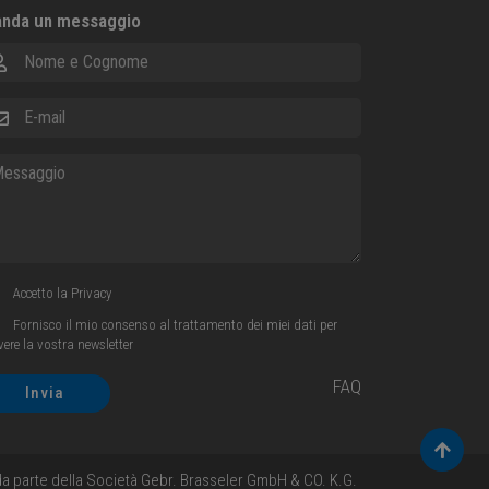
nda un messaggio
me e Cognome
ail
ssaggio
Accetto la
Privacy
Fornisco il mio consenso al trattamento dei miei dati per
evere la vostra newsletter
FAQ
Invia
Torna 
i da parte della Società Gebr. Brasseler GmbH & CO. K.G.