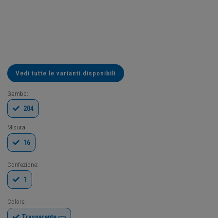
Vedi tutte le varianti disponibili
Gambo:
204
Misura:
16
Confezione:
1
Colore:
Trasparente