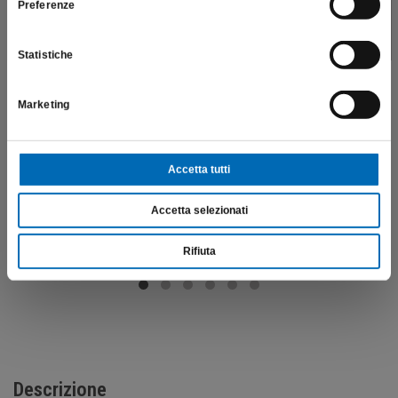
Preferenze
SONO UN OPERATORE SANITARIO
Statistiche
Marketing
Fresa acciaio inox per osteotomia
141RF
Accetta tutti
€
92,82
Accetta selezionati
Scopri di più
Rifiuta
Descrizione