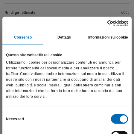
Nr. di giri ottimale
6000
Consenso
Dettagli
Informazioni sui cookie
Vai alla descrizione del prodotto
Questo sito web utilizza i cookie
Utilizziamo i cookie per personalizzare contenuti ed annunci, per
fornire funzionalità dei social media e per analizzare il nostro
Prodotti correlati
traffico. Condividiamo inoltre informazioni sul modo in cui utilizza il
nostro sito con i nostri partner che si occupano di analisi dei dati
web, pubblicità e social media, i quali potrebbero combinarle con
altre informazioni che ha fornito loro o che hanno raccolto dal suo
utilizzo dei loro servizi.
Questo sito è destinato esclusivamente a operatori
professionali e riporta dati, prodotti e beni sensibili per la
salute e la sicurezza del paziente; pertanto, per visitare il sito,
Selezione
Necessari
dichiaro di essere un operatore sanitario.
del
consenso