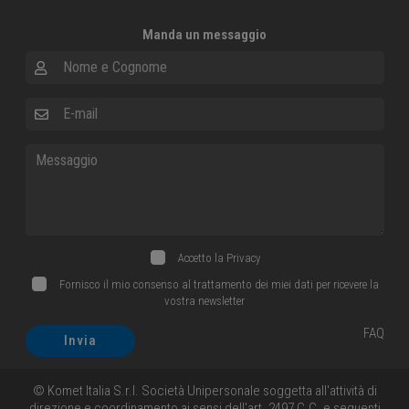
Manda un messaggio
Nome e Cognome
E-mail
Messaggio
Accetto la
Privacy
Fornisco il mio consenso al trattamento dei miei dati per ricevere la
vostra newsletter
FAQ
Invia
© Komet Italia S.r.l. Società Unipersonale soggetta all'attività di
direzione e coordinamento ai sensi dell'art. 2497 C.C. e seguenti