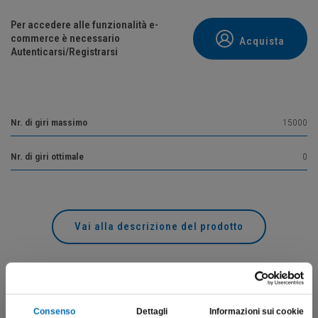
Per accedere alle funzionalità e-
commerce è necessario
Acquista
Autenticarsi/Registrarsi
Nr. di giri massimo
15000
Nr. di giri ottimale
0
Vai alla descrizione del prodotto
Prodotti correlati
Consenso
Dettagli
Informazioni sui cookie