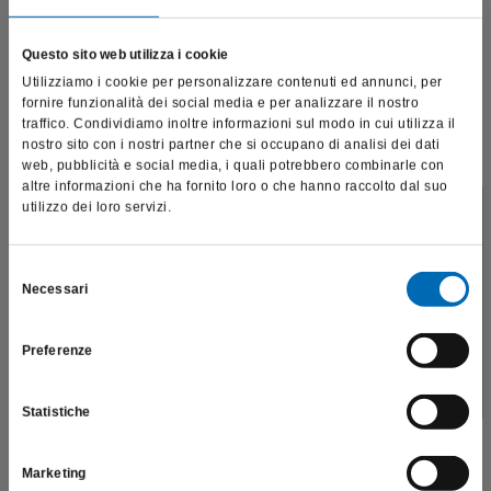
Questo sito web utilizza i cookie
Utilizziamo i cookie per personalizzare contenuti ed annunci, per
fornire funzionalità dei social media e per analizzare il nostro
traffico. Condividiamo inoltre informazioni sul modo in cui utilizza il
nostro sito con i nostri partner che si occupano di analisi dei dati
web, pubblicità e social media, i quali potrebbero combinarle con
altre informazioni che ha fornito loro o che hanno raccolto dal suo
utilizzo dei loro servizi.
Questo sito è destinato esclusivamente a operatori
professionali e riporta dati, prodotti e beni sensibili per la
salute e la sicurezza del paziente; pertanto, per visitare il sito,
Selezione
Necessari
dichiaro di essere un operatore sanitario.
del
consenso
Preferenze
SONO UN OPERATORE SANITARIO
Mandrino speciale
327 LAB
Statistiche
€
92,46
Scopri di più
Marketing