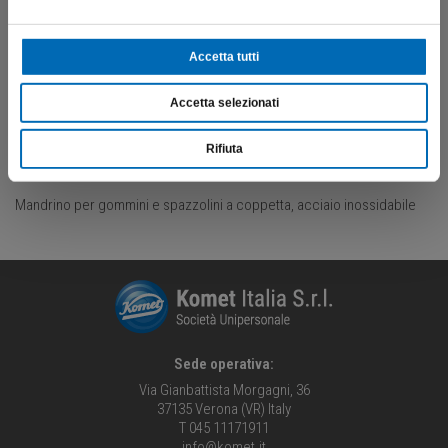
Accetta tutti
Accetta selezionati
Rifiuta
Descrizione
Mandrino per gommini e spazzolini a coppetta, acciaio inossidabile
Sede operativa:
Via Gianbattista Morgagni, 36
37135 Verona (VR) Italy
T 045 11171911
info@komet.it