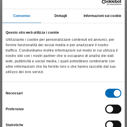
Consenso
Dettagli
Informazioni sui cookie
Questo sito web utilizza i cookie
Utilizziamo i cookie per personalizzare contenuti ed annunci, per
fornire funzionalità dei social media e per analizzare il nostro
traffico. Condividiamo inoltre informazioni sul modo in cui utilizza il
nostro sito con i nostri partner che si occupano di analisi dei dati
web, pubblicità e social media, i quali potrebbero combinarle con
altre informazioni che ha fornito loro o che hanno raccolto dal suo
utilizzo dei loro servizi.
Questo sito è destinato esclusivamente a operatori
professionali e riporta dati, prodotti e beni sensibili per la
salute e la sicurezza del paziente; pertanto, per visitare il sito,
Selezione
Necessari
dichiaro di essere un operatore sanitario.
del
consenso
Preferenze
SONO UN OPERATORE SANITARIO
Adattatore lavaggio punte ultrasoniche
1978
Statistiche