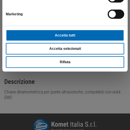
€
98,55
Marketing
Scopri di più
Accetta tutti
Accetta selezionati
Rifiuta
Descrizione
Chiave dinamometrica per punte ultrasoniche, compatibili con unità
EMS