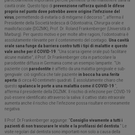
cavità orale. Questo tipo di
prevenzione rafforza quindi le difese
proprio nel punto dove potrebbe avere origine l'infezione del
virus
, permettendo di evitarla o di mitigarne il decorso ”, afferma il
Presidente della Società tedesca di Odontoiatria, Chirurgia orale e
maxillofacciale (DGZMK), Prof. Dr. Roland Frankenberger (Università di
Marburg). Per questo motivo e per molte altre ragioni, l'odontoiatria è
assolutamente rilevante per il contenimento del contagio.
Una cavità
orale sana funge da barriera contro tutti i tipi di malattie e questo
vale anche per il COVID-19
. "Una scarsa igiene orale può facilitare
alcune malattie", il Prof. Dr.Frankenberger cita in particolare la
parodontite diffusa in Germania come un esempio lampante. “Un
paziente con
parodontite
è affetto da una malattia gengivale e sub-
gengivale: ciò significa che tale paziente
in bocca ha una
ferita
aperta
di circa 40 centimetri quadrati. È assolutamente chiaro che
questo
spalanca le porte a una malattia come il COVID-19
",
afferma il presidente della DGZMK. Il rischio di infezione per COVID-19
può essere identificato attraverso la saliva: il cattivo stato intraorale
aumenta anche il rischio che l'infezione possa risultare erroneamente
negativa.
Il Prof. Dr.Frankenberger aggiunge: "
Consiglio vivamente a tutti i
pazienti di non trascurare le visite e la profilassi del dentista
." Le
visite regolari dal dentista sono importanti non solo a causa della