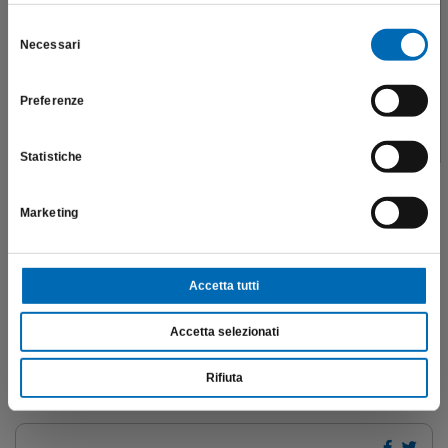
professionali e riporta dati, prodotti e beni sensibili per la
salute e la sicurezza del paziente; pertanto, per visitare il sito,
Selezione
Necessari
dichiaro di essere un operatore sanitario.
del
consenso
Preferenze
SONO UN OPERATORE SANITARIO
Statistiche
Marketing
Allegati
portastrumenti autoclavabili
Accetta tutti
DISINFEZIONE-DC1_410499
Accetta selezionati
Manuale-disinfezione-per-studi-odontoiatrici-by-Dr.-Luigi-
Cecchinato-e-Francesco-Comelli.pdf
Rifiuta
Pulizia degli strumenti rotanti Komet