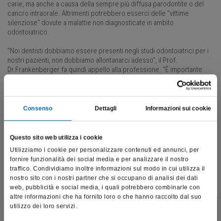
carie, ma anche a causa della sempre più diffusa parodontite o del
cancro intraorale. Altrimenti potrebbero esserci delle "vittime
silenziose" dovute a malattie non diagnosticate in ambito
odontoiatrico.
"Noi dentisti dobbiamo essere presenti negli studi odontoiatrici per i
nostri pazienti, non dobbiamo allontanarci adesso", il Prof.
Dr.Frankenberger fa quindi appello alla professione. “È importante
che i pazienti si preparino
contro COVID-19 nel miglior modo
immunologico possibile
, lo stato di salute intraorale è una parte
fondamentale di questo e non deve assolutamente essere
trascurato", avverte il Presidente della prestigiosa organizzazione
Consenso
Dettagli
Informazioni sui cookie
scientifica di odontoiatria DGZMK.
https://www.kometacademy.it/odontoiatria-conservativa/limitare-
Questo sito web utilizza i cookie
aerosol-per-contrastare-il-corona-virus/
Utilizziamo i cookie per personalizzare contenuti ed annunci, per
fornire funzionalità dei social media e per analizzare il nostro
traffico. Condividiamo inoltre informazioni sul modo in cui utilizza il
nostro sito con i nostri partner che si occupano di analisi dei dati
web, pubblicità e social media, i quali potrebbero combinarle con
altre informazioni che ha fornito loro o che hanno raccolto dal suo
utilizzo dei loro servizi.
Questo sito è destinato esclusivamente a operatori