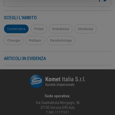
SCEGLI L'AMBITO
Conservativa
Protesi
Endodonzia
Ortodonzia
Chirurgia
Profilassi
Parodontologia
ARTICOLI IN EVIDENZA
Sede operativa:
Via Gianbattista Morgagni, 36
37135 Verona (VR) Italy
T 045 11171911