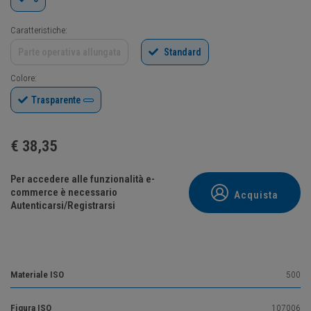
Caratteristiche:
Parte operativa allungata
Standard
Colore:
Trasparente
€
38,35
Per accedere alle funzionalità e-
commerce è necessario
Acquista
Autenticarsi/Registrarsi
Materiale ISO
500
Figura ISO
107006