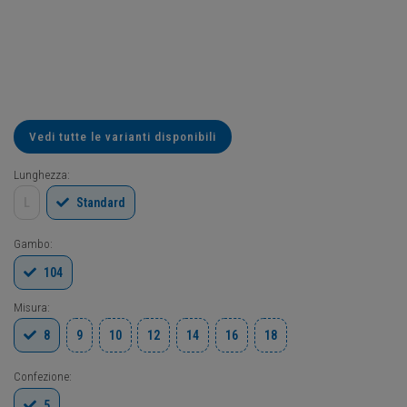
Vedi tutte le varianti disponibili
Lunghezza:
L
Standard
Gambo:
104
Misura:
8
9
10
12
14
16
18
Confezione:
5