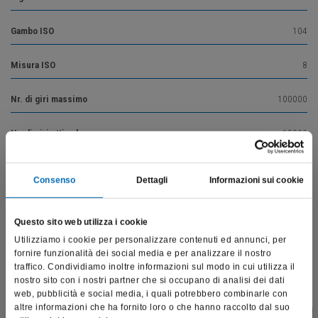
Gambo ISO
104
Misura ISO
8
Nr. di giri massimo
100000
Nr. di giri ottimale
15000
Consenso
Dettagli
Informazioni sui cookie
Vai alla descrizione del prodotto
Questo sito web utilizza i cookie
Utilizziamo i cookie per personalizzare contenuti ed annunci, per
fornire funzionalità dei social media e per analizzare il nostro
Prodotti correlati
traffico. Condividiamo inoltre informazioni sul modo in cui utilizza il
nostro sito con i nostri partner che si occupano di analisi dei dati
web, pubblicità e social media, i quali potrebbero combinarle con
altre informazioni che ha fornito loro o che hanno raccolto dal suo