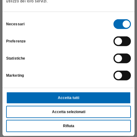
utilizzo dei loro servizi.
Questo sito è destinato esclusivamente a operatori
professionali e riporta dati, prodotti e beni sensibili per la
salute e la sicurezza del paziente; pertanto, per visitare il sito,
Selezione
Necessari
dichiaro di essere un operatore sanitario.
del
consenso
Preferenze
SONO UN OPERATORE SANITARIO
Statistiche
Marketing
Rosetta
H1 LAB
Accetta tutti
€
38,35
Accetta selezionati
Scopri di più
Rifiuta