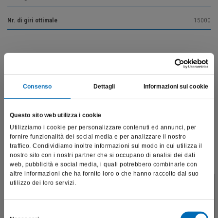
Nr. di giri ottimale
15000
Vai alla descrizione del prodotto
Consenso
Dettagli
Informazioni sui cookie
Prodotti correlati
Questo sito web utilizza i cookie
Utilizziamo i cookie per personalizzare contenuti ed annunci, per
fornire funzionalità dei social media e per analizzare il nostro
traffico. Condividiamo inoltre informazioni sul modo in cui utilizza il
nostro sito con i nostri partner che si occupano di analisi dei dati
web, pubblicità e social media, i quali potrebbero combinarle con
altre informazioni che ha fornito loro o che hanno raccolto dal suo
utilizzo dei loro servizi.
Questo sito è destinato esclusivamente a operatori
professionali e riporta dati, prodotti e beni sensibili per la
salute e la sicurezza del paziente; pertanto, per visitare il sito,
Selezione