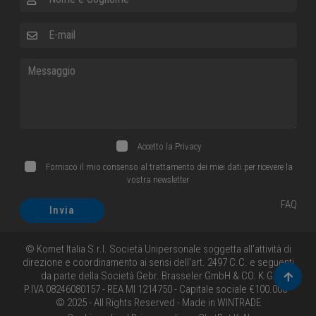
E-mail
Messaggio
Accetto la
Privacy
Fornisco il mio consenso al trattamento dei miei dati per ricevere la
vostra newsletter
FAQ
Invia
© Komet Italia S.r.l. Società Unipersonale soggetta all'attività di
direzione e coordinamento ai sensi dell'art. 2497 C.C. e seguenti
da parte della Società Gebr. Brasseler GmbH & CO. K.G.
Torna 
P.IVA 08246080157 - REA MI 1214750 - Capitale sociale €100.000 -
© 2025 - All Rights Reserved - Made in
WINTRADE