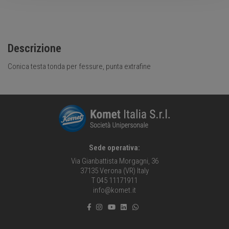
Descrizione
Conica testa tonda per fessure, punta extrafine
Sede operativa:
Via Gianbattista Morgagni, 36
37135 Verona (VR) Italy
T 045 11171911
info@komet.it