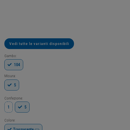
Vedi tutte le varianti disponibili
Gambo:
104
Misura:
5
Confezione:
1
5
Colore:
Trasparente