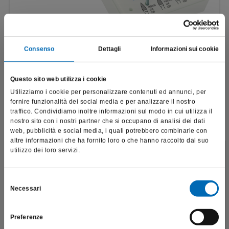
Consenso
Dettagli
Informazioni sui cookie
Set per la lucidatura delle ceramiche
4399A
Questo sito web utilizza i cookie
€
427,16
Utilizziamo i cookie per personalizzare contenuti ed annunci, per
fornire funzionalità dei social media e per analizzare il nostro
Scopri di più
traffico. Condividiamo inoltre informazioni sul modo in cui utilizza il
nostro sito con i nostri partner che si occupano di analisi dei dati
web, pubblicità e social media, i quali potrebbero combinarle con
altre informazioni che ha fornito loro o che hanno raccolto dal suo
utilizzo dei loro servizi.
Questo sito è destinato esclusivamente a operatori
professionali e riporta dati, prodotti e beni sensibili per la
salute e la sicurezza del paziente; pertanto, per visitare il sito,
Selezione
Necessari
dichiaro di essere un operatore sanitario.
del
consenso
Preferenze
SONO UN OPERATORE SANITARIO