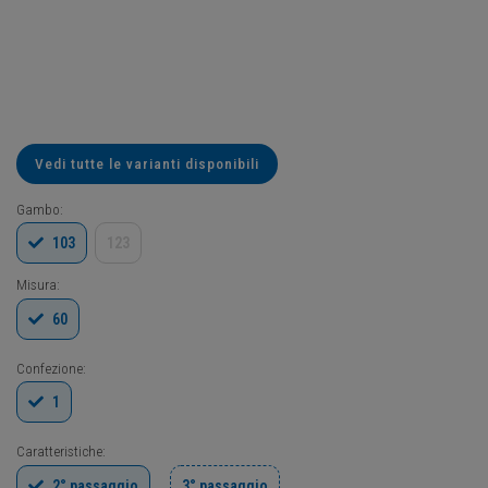
Vedi tutte le varianti disponibili
Gambo:
103
123
Misura:
60
Confezione:
1
Caratteristiche:
2° passaggio
3° passaggio