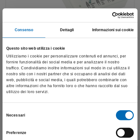
Consenso
Dettagli
Informazioni sui cookie
Set per la lucidatura delle ceramiche
4399A
Questo sito web utilizza i cookie
€
427,16
Utilizziamo i cookie per personalizzare contenuti ed annunci, per
fornire funzionalità dei social media e per analizzare il nostro
Scopri di più
traffico. Condividiamo inoltre informazioni sul modo in cui utilizza il
nostro sito con i nostri partner che si occupano di analisi dei dati
web, pubblicità e social media, i quali potrebbero combinarle con
altre informazioni che ha fornito loro o che hanno raccolto dal suo
utilizzo dei loro servizi.
Questo sito è destinato esclusivamente a operatori
professionali e riporta dati, prodotti e beni sensibili per la
salute e la sicurezza del paziente; pertanto, per visitare il sito,
Selezione
Necessari
dichiaro di essere un operatore sanitario.
del
consenso
Preferenze
SONO UN OPERATORE SANITARIO