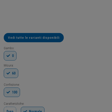
Vedi tutte le varianti disponibili
Gambo:
0
Misura:
60
Confezione:
100
Caratteristiche:
Duro
Normale