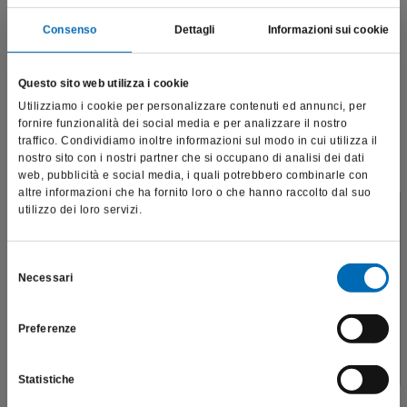
Consenso
Dettagli
Informazioni sui cookie
Questo sito web utilizza i cookie
Utilizziamo i cookie per personalizzare contenuti ed annunci, per
fornire funzionalità dei social media e per analizzare il nostro
traffico. Condividiamo inoltre informazioni sul modo in cui utilizza il
nostro sito con i nostri partner che si occupano di analisi dei dati
web, pubblicità e social media, i quali potrebbero combinarle con
altre informazioni che ha fornito loro o che hanno raccolto dal suo
utilizzo dei loro servizi.
Questo sito è destinato esclusivamente a operatori
Scaler universale | SF1
professionali e riporta dati, prodotti e beni sensibili per la
SF1
salute e la sicurezza del paziente; pertanto, per visitare il sito,
Selezione
Necessari
dichiaro di essere un operatore sanitario.
del
€
135,19
consenso
Preferenze
SONO UN OPERATORE SANITARIO
Scopri di più
Statistiche