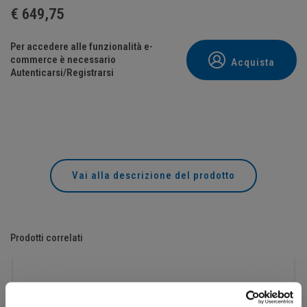
€
649,75
Per accedere alle funzionalità e-
commerce è necessario
Acquista
Autenticarsi/Registrarsi
Vai alla descrizione del prodotto
Prodotti correlati