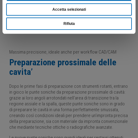
Accetta selezionati
Rifiuta
Massima precisione, ideale anche per workflow CAD/CAM
Preparazione prossimale delle
cavita’
Dopo le prime fasi di preparazione con strumenti rotanti, entrano
in gioco le punte soniche da preparazione prossimale di cavità:
grazie ai loro angoli arrotondati nell'area di transizione tra la
regione assiale e la spalla, queste punte soniche sono in grado
di preparare le cavità in una forma perfettamente smussata,
creando così condizioni ideali per prendere un'impronta precisa
della preparazione, sia con materiale da impronta convenzionale
che mediante tecniche ottiche o radiografiche avanzate.
Le nuove punte soniche sono quindi ideali per restauri ottenuti