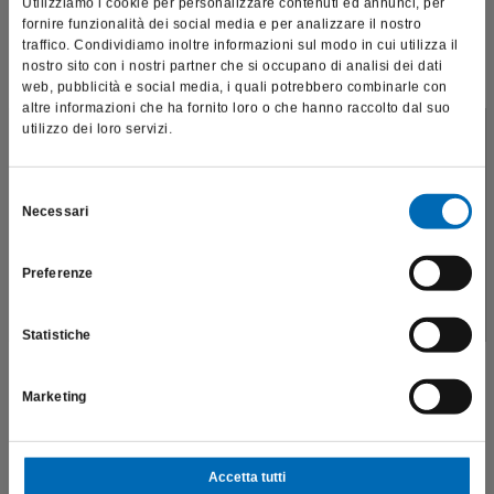
Utilizziamo i cookie per personalizzare contenuti ed annunci, per
fornire funzionalità dei social media e per analizzare il nostro
Scopri di più
traffico. Condividiamo inoltre informazioni sul modo in cui utilizza il
nostro sito con i nostri partner che si occupano di analisi dei dati
web, pubblicità e social media, i quali potrebbero combinarle con
altre informazioni che ha fornito loro o che hanno raccolto dal suo
utilizzo dei loro servizi.
Questo sito è destinato esclusivamente a operatori
professionali e riporta dati, prodotti e beni sensibili per la
salute e la sicurezza del paziente; pertanto, per visitare il sito,
Selezione
Necessari
dichiaro di essere un operatore sanitario.
del
consenso
Preferenze
SONO UN OPERATORE SANITARIO
Statistiche
Marketing
Accetta tutti