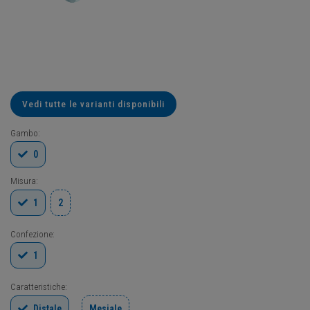
Vedi tutte le varianti disponibili
Gambo:
0
Misura:
1
2
Confezione:
1
Caratteristiche:
Distale
Mesiale