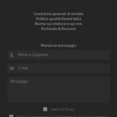
Condizioni generali di vendita
Politica qualità Komet Italia
Norme sui rimborsi e sui resi
Richiesta di Recesso
Manda un messaggio
Nome e Cognome
E-mail
Messaggio
Accetto la
Privacy
Fornisco il mio consenso al trattamento dei miei dati per ricevere la