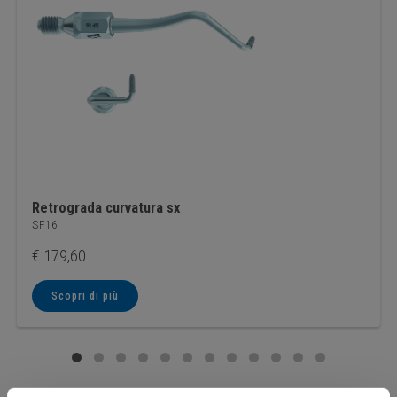
Retrograda curvatura sx
SF16
€
179,60
Scopri di più