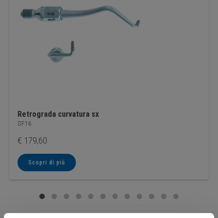
Retrograda curvatura sx
SF16
€
179,60
Scopri di più