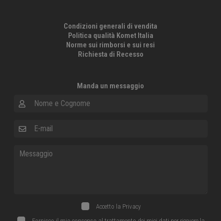
Condizioni generali di vendita
Politica qualità Komet Italia
Norme sui rimborsi e sui resi
Richiesta di Recesso
Manda un messaggio
Nome e Cognome
E-mail
Messaggio
Accetto la
Privacy
Fornisco il mio consenso al trattamento dei miei dati per ricevere la