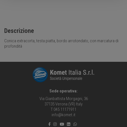
Descrizione
Conica extracorta, testa piatta, bordo arrotondato, con marcatura di
profondità
Sede operativa:
Via Gianbattista Morgagni, 36
37135 Verona (VR) Italy
T 045 11171911
info@komet.it