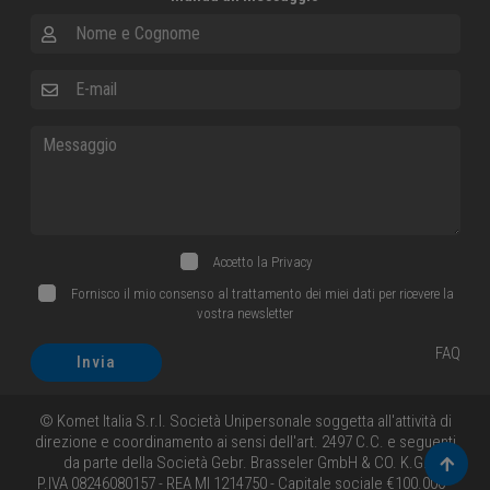
Nome e Cognome
E-mail
Messaggio
Accetto la
Privacy
Fornisco il mio consenso al trattamento dei miei dati per ricevere la
vostra newsletter
FAQ
Invia
© Komet Italia S.r.l. Società Unipersonale soggetta all'attività di
direzione e coordinamento ai sensi dell'art. 2497 C.C. e seguenti
da parte della Società Gebr. Brasseler GmbH & CO. K.G.
Torna 
P.IVA 08246080157 - REA MI 1214750 - Capitale sociale €100.000 -