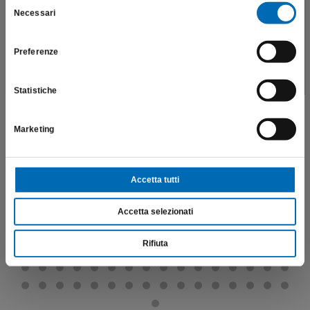
salute e la sicurezza del paziente; pertanto, per visitare il sito,
Selezione
Necessari
dichiaro di essere un operatore sanitario.
del
consenso
Preferenze
SONO UN OPERATORE SANITARIO
Conica corta testa tonda
855
Statistiche
€
16,25
Marketing
Scopri di più
Accetta tutti
Accetta selezionati
Rifiuta