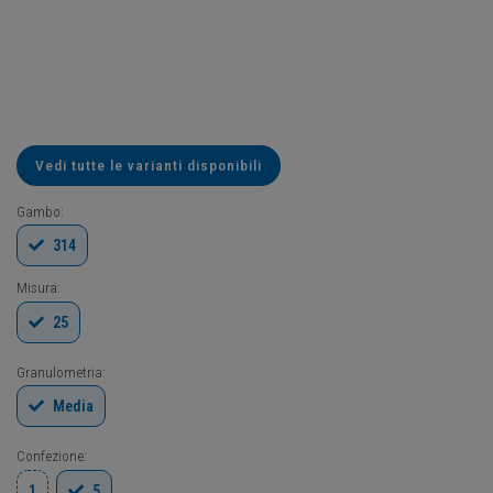
Vedi tutte le varianti disponibili
Gambo:
314
Misura:
25
Granulometria:
Media
Confezione:
1
5