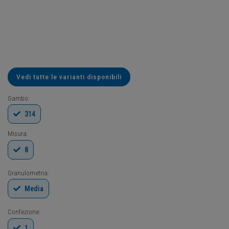
Vedi tutte le varianti disponibili
Gambo:
314
Misura:
8
Granulometria:
Media
Confezione:
1