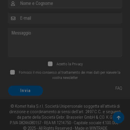
Nome e Cognome
E-mail
Messaggio
Accetto la
Privacy
Fornisco il mio consenso al trattamento dei miei dati per ricevere la
vostra newsletter
FAQ
Invia
© Komet Italia S.r.l. Società Unipersonale soggetta all'attività di
direzione e coordinamento ai sensi dell'art. 2497 C.C. e seguenti
da parte della Società Gebr. Brasseler GmbH & CO. K.G.
Torna 
P.IVA 08246080157 - REA MI 1214750 - Capitale sociale €100.000 -
© 2025 - All Rights Reserved - Made in
WINTRADE