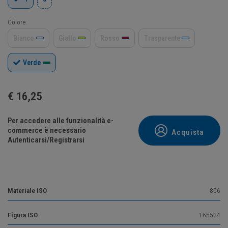
Colore:
Bianco
Giallo
Rosso
Trasparente
Verde
€
16,25
Per accedere alle funzionalità e-
commerce è necessario
Acquista
Autenticarsi/Registrarsi
Materiale ISO
806
Figura ISO
165534