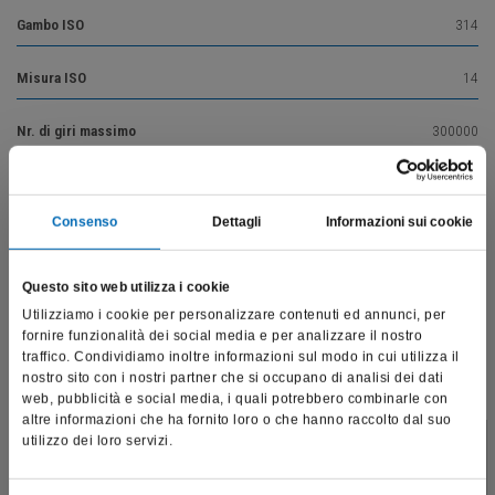
Gambo ISO
314
Misura ISO
14
Nr. di giri massimo
300000
Nr. di giri ottimale
160000
Consenso
Dettagli
Informazioni sui cookie
Questo sito web utilizza i cookie
Vai alla descrizione del prodotto
Utilizziamo i cookie per personalizzare contenuti ed annunci, per
fornire funzionalità dei social media e per analizzare il nostro
traffico. Condividiamo inoltre informazioni sul modo in cui utilizza il
nostro sito con i nostri partner che si occupano di analisi dei dati
Prodotti correlati
web, pubblicità e social media, i quali potrebbero combinarle con
altre informazioni che ha fornito loro o che hanno raccolto dal suo
utilizzo dei loro servizi.
Questo sito è destinato esclusivamente a operatori
professionali e riporta dati, prodotti e beni sensibili per la