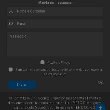
Manda un messaggio
Nome e Cognome
E-mail
Messaggio
Accetto la
Privacy
Fornisco il mio consenso al trattamento dei miei dati per ricevere la
vostra newsletter
FAQ
Invia
© Komet Italia S.r.l. Società Unipersonale soggetta all'attività di
direzione e coordinamento ai sensi dell'art. 2497 C.C. e seguenti
da parte della Società Gebr. Brasseler GmbH & CO. K.G.
Torna 