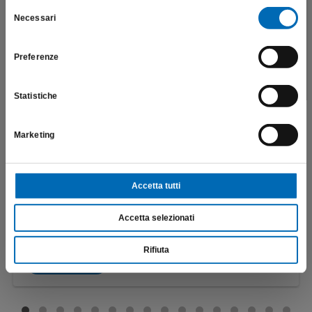
salute e la sicurezza del paziente; pertanto, per visitare il sito,
Selezione
Necessari
dichiaro di essere un operatore sanitario.
del
consenso
Preferenze
SONO UN OPERATORE SANITARIO
Statistiche
Marketing
Accetta tutti
Riduttore occlusale omotetico
369A
Accetta selezionati
€
133,90
Rifiuta
Scopri di più