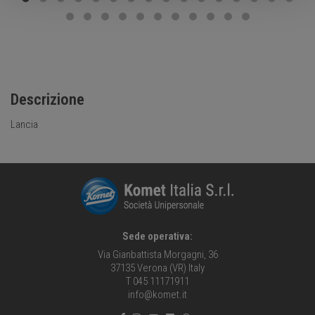
Descrizione
Lancia
Sede operativa:
Via Gianbattista Morgagni, 36
37135 Verona (VR) Italy
T 045 11171911
info@komet.it