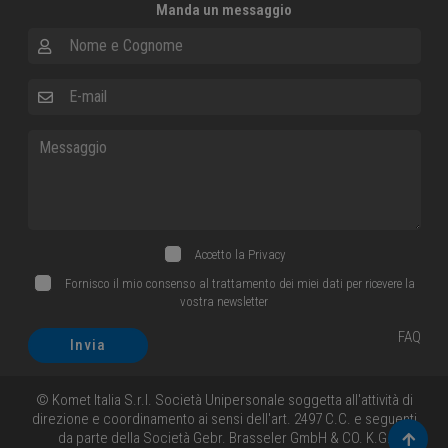
Manda un messaggio
Nome e Cognome
E-mail
Messaggio
Accetto la
Privacy
Fornisco il mio consenso al trattamento dei miei dati per ricevere la
vostra newsletter
FAQ
Invia
© Komet Italia S.r.l. Società Unipersonale soggetta all'attività di
direzione e coordinamento ai sensi dell'art. 2497 C.C. e seguenti
da parte della Società Gebr. Brasseler GmbH & CO. K.G.
Torna 