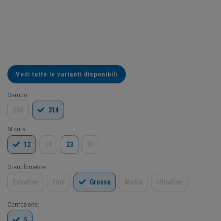
Vedi tutte le varianti disponibili
Gambo:
204
314
Misura:
12
14
23
37
Granulometria:
Extrafine
Fine
Grossa
Media
Ultrafine
Confezione:
5