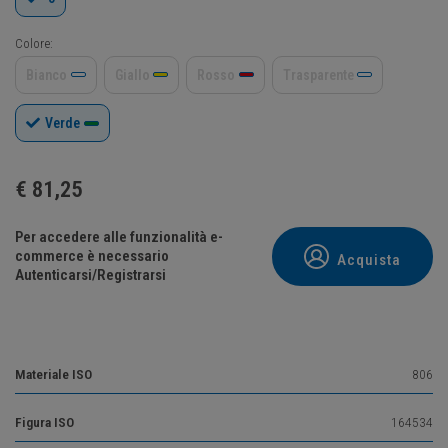
Colore:
Bianco
Giallo
Rosso
Trasparente
Verde
€
81,25
Per accedere alle funzionalità e-
commerce è necessario
Acquista
Autenticarsi/Registrarsi
Materiale ISO
806
Figura ISO
164534