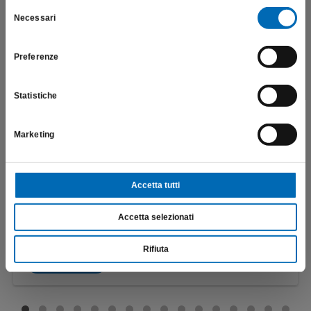
salute e la sicurezza del paziente; pertanto, per visitare il sito,
Selezione
Necessari
dichiaro di essere un operatore sanitario.
del
consenso
Preferenze
SONO UN OPERATORE SANITARIO
Statistiche
Marketing
Accetta tutti
Riduttore occlusale omotetico
369A
Accetta selezionati
€
133,90
Rifiuta
Scopri di più