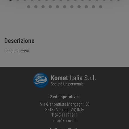
Descrizione
Lancia spessa
Sede operativa:
Via Gianbattista Morgagni, 36
37135 Verona (VR) Italy
T 045 11171911
info@komet.it