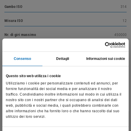
Gambo ISO
314
Misura ISO
12
Nr. di giri massimo
450000
Nr. di giri ottimale
160000
Consenso
Dettagli
Informazioni sui cookie
Questo sito web utilizza i cookie
Vai alla descrizione del prodotto
Utilizziamo i cookie per personalizzare contenuti ed annunci, per
fornire funzionalità dei social media e per analizzare il nostro
traffico. Condividiamo inoltre informazioni sul modo in cui utilizza il
nostro sito con i nostri partner che si occupano di analisi dei dati
Prodotti correlati
web, pubblicità e social media, i quali potrebbero combinarle con
altre informazioni che ha fornito loro o che hanno raccolto dal suo
utilizzo dei loro servizi.
Questo sito è destinato esclusivamente a operatori
professionali e riporta dati, prodotti e beni sensibili per la