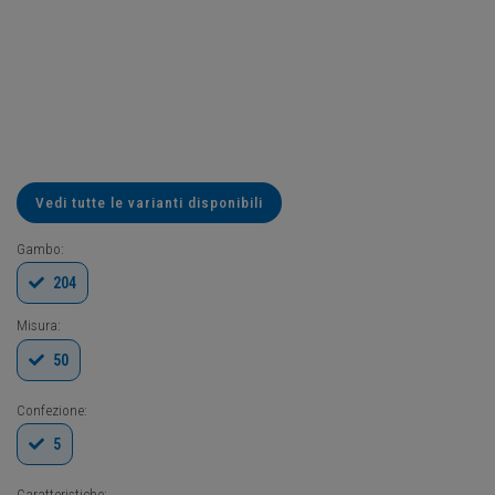
Vedi tutte le varianti disponibili
Gambo:
204
Misura:
50
Confezione:
5
Caratteristiche: