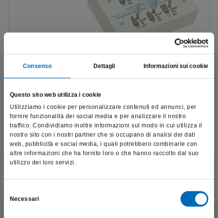
Kit per lucidatura ceramiche 2 passaggi
Consenso
Dettagli
Informazioni sui cookie
4622
€
126,87
Questo sito web utilizza i cookie
Utilizziamo i cookie per personalizzare contenuti ed annunci, per
Scopri di più
fornire funzionalità dei social media e per analizzare il nostro
traffico. Condividiamo inoltre informazioni sul modo in cui utilizza il
nostro sito con i nostri partner che si occupano di analisi dei dati
web, pubblicità e social media, i quali potrebbero combinarle con
altre informazioni che ha fornito loro o che hanno raccolto dal suo
utilizzo dei loro servizi.
Questo sito è destinato esclusivamente a operatori
professionali e riporta dati, prodotti e beni sensibili per la
salute e la sicurezza del paziente; pertanto, per visitare il sito,
Selezione
Necessari
dichiaro di essere un operatore sanitario.
del
consenso