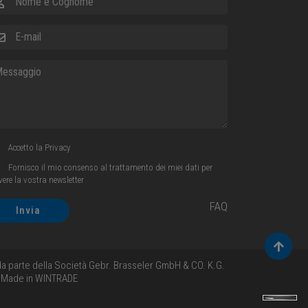
ail
ssaggio
Accetto la
Privacy
Fornisco il mio consenso al trattamento dei miei dati per
evere la vostra newsletter
FAQ
Invia
Torna 
i da parte della Società Gebr. Brasseler GmbH & CO. K.G.
- Made in
WINTRADE