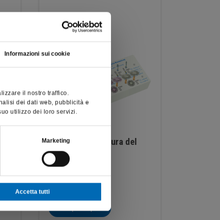
Informazioni sui cookie
zzare il nostro traffico.
nalisi dei dati web, pubblicità e
o utilizzo dei loro servizi.
Kit per la lucidatura del
Fiamma 
Marketing
9498
composito
4679
€
42,50
€
212,77
Accetta tutti
Scopri
Scopri di più