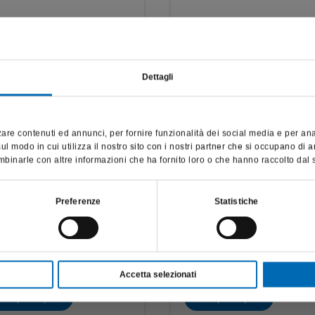
Dettagli
Questo sito è destinato esclusivamente a operatori professionali
e riporta dati, prodotti e beni sensibili per la salute e la sicurezza
are contenuti ed annunci, per fornire funzionalità dei social media e per anali
del paziente; pertanto, per visitare il sito, dichiaro di essere un
l modo in cui utilizza il nostro sito con i nostri partner che si occupano di a
operatore sanitario.
binarle con altre informazioni che ha fornito loro o che hanno raccolto dal su
SONO UN OPERATORE SANITARIO
cidatura compositi a 2
Kit per la lucidatura del
Preferenze
Statistiche
ssaggi
composito
2
4669
17,36
€
144,22
Accetta selezionati
Scopri di più
Scopri di più