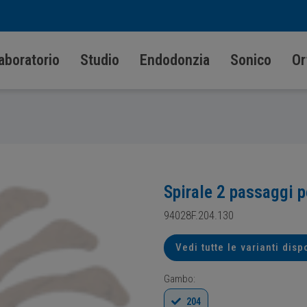
aboratorio
Studio
Endodonzia
Sonico
Or
Spirale 2 passaggi 
94028F.204.130
Vedi tutte le varianti disp
Gambo:
204