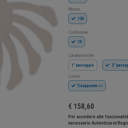
Misura:
130
Confezione:
10
Caratteristiche:
1° passaggio
2° passa
Colore:
Trasparente
€
158,60
Per accedere alle funzionali
necessario Autenticarsi/Regis