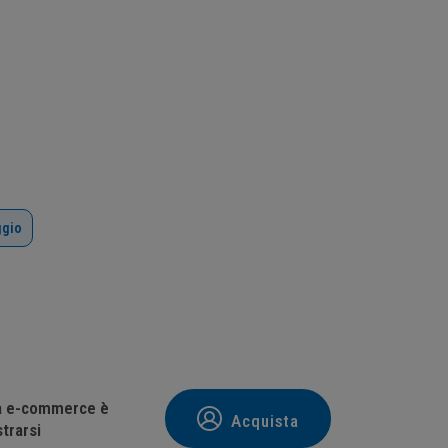
ggio
tà e-commerce è
Acquista
trarsi