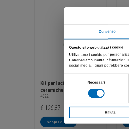
Consenso
Questo sito web utilizza i cookie
Utilizziamo i cookie per personalizz
Condividiamo inoltre informazioni su
social media, i quali potrebbero com
Selezione
Kit per lucidatura
Lu
Necessari
del
ceramiche 2 passaggi
pa
consenso
4622
465
€
126,87
€
1
Rifiuta
Scopri di più