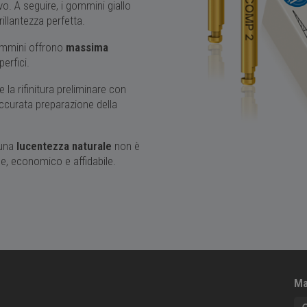
o. A seguire, i gommini giallo
illantezza perfetta.
ommini offrono
massima
perfici.
 la rifinitura preliminare con
ccurata preparazione della
 una
lucentezza naturale
non è
e, economico e affidabile.
Ma
No