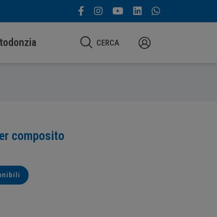
todonzia
CERCA
per composito
onibili