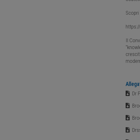
Scopri 
https:
Il Con
"knowle
crescit
modern
Allega
Dr 
Bro
Bro
Drss