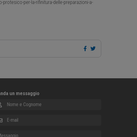
ico-per-la-rifinitura-delle-preparazioni-a-
nda un messaggio
me e Cognome
ail
ssaggio