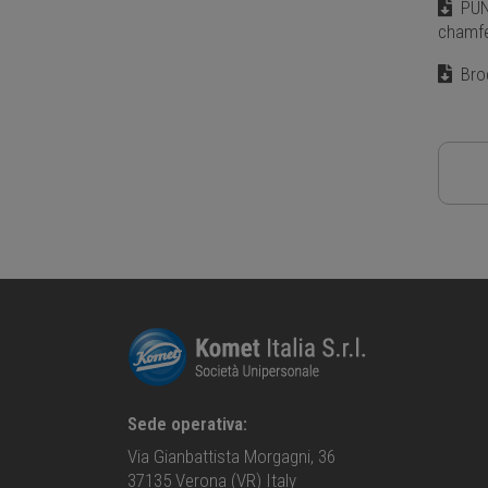
PUNT
chamfe
Bro
Sede operativa:
Via Gianbattista Morgagni, 36
37135 Verona (VR) Italy