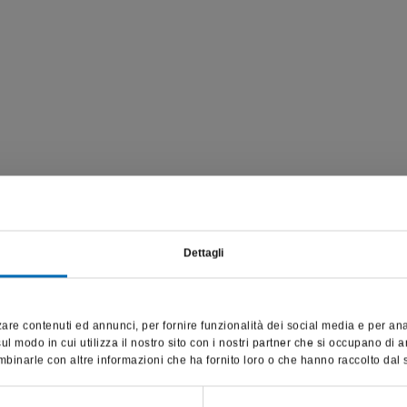
Dettagli
Questo sito è destinato esclusivamente a operatori professionali
e riporta dati, prodotti e beni sensibili per la salute e la sicurezza
are contenuti ed annunci, per fornire funzionalità dei social media e per anali
del paziente; pertanto, per visitare il sito, dichiaro di essere un
l modo in cui utilizza il nostro sito con i nostri partner che si occupano di a
operatore sanitario.
binarle con altre informazioni che ha fornito loro o che hanno raccolto dal su