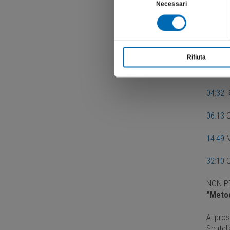
Necessari
del
Qui di
consenso
00:00
P
Rifiuta
03:19
O
04:32
R
06:13
C
14:49
M
32:10
C
NON P
"Metod
Al pros
Scutell