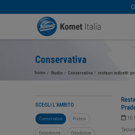
C
Conservativa
home
Studio
Conservativa
restauri indiretti:
Resta
SCEGLI L'AMBITO
Prade
16 
Conservativa
Protesi
Tecnich
Endodonzia
Ortodonzia