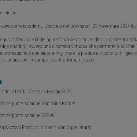
di più su:
//www.kometacademy.it/protesi-dentale/napoli-23-novembre-2024-il
vegno di Verona è l’utile approfondimento scientifico organizzato dal
dge sharing", ovvero una dinamica virtuosa che permetterà ai clinici 
a professionale che aiuta a migliorare la pratica clinica di tutti i gior
e acquisizioni in campo odontostomatologico.
ti
Pradella Dental Cadmos Maggio2022
chure punte soniche SonicLine Komet
chure punte soniche SFS99
a Nuzzaci Protocollo inserti sonici per intarsi