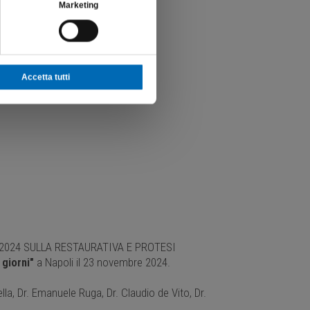
Marketing
lla:
Accetta tutti
024 SULLA RESTAURATIVA E PROTESI
i giorni"
a Napoli il 23 novembre 2024.
la, Dr. Emanuele Ruga, Dr. Claudio de Vito, Dr.