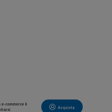
tà e-commerce è
Acquista
trarsi