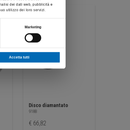
nalisi dei dati web, pubblicità e
o utilizzo dei loro servizi.
Marketing
Accetta tutti
Disco diamantato
Disco d
918B
919
€
66,82
€
40,71