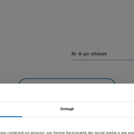
Nr. di giri ottimale
Vai alla descrizione del prodotto
Dettagli
Questo sito è destinato esclusivamente a operatori professionali
e riporta dati, prodotti e beni sensibili per la salute e la sicurezza
are contenuti ed annunci, per fornire funzionalità dei social media e per anali