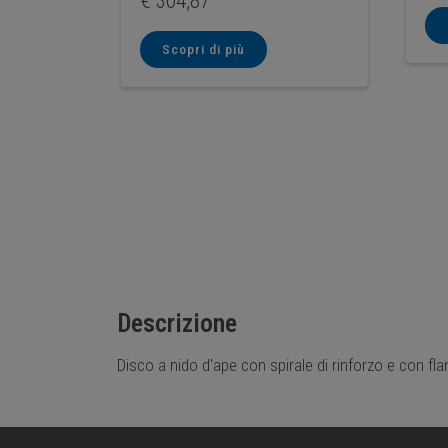
€
304,87
Scopri di più
Descrizione
Disco a nido d'ape con spirale di rinforzo e con fla