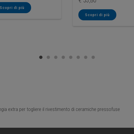
€
53,80
Scopri di più
Scopri di più
ngia extra per togliere il rivestimento di ceramiche pressofuse