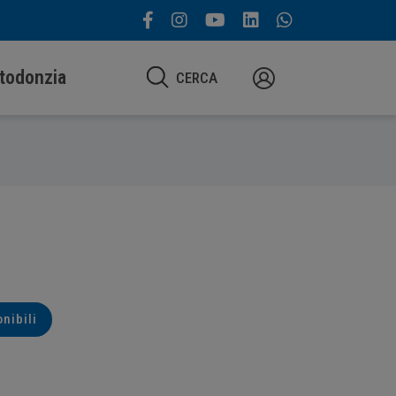
todonzia
CERCA
onibili