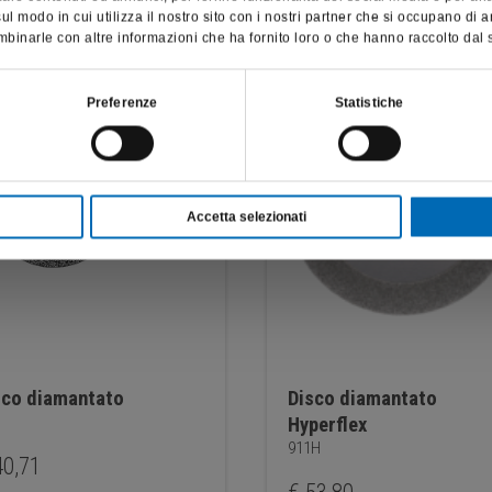
del paziente; pertanto, per visitare il sito, dichiaro di essere un
l modo in cui utilizza il nostro sito con i nostri partner che si occupano di a
operatore sanitario.
binarle con altre informazioni che ha fornito loro o che hanno raccolto dal su
SONO UN OPERATORE SANITARIO
Preferenze
Statistiche
Accetta selezionati
sco diamantato
Disco diamantato
Hyperflex
911H
0,71