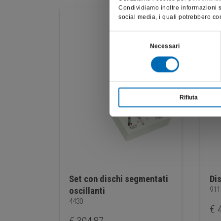
Condividiamo inoltre informazioni su
social media, i quali potrebbero com
Selezione
Necessari
del
consenso
Rifiuta
Set con dischi segmentati
Di
911
oscillanti
4430
€
4