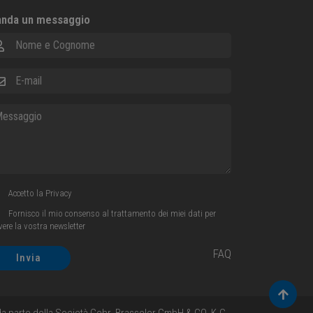
nda un messaggio
me e Cognome
ail
ssaggio
Accetto la
Privacy
Fornisco il mio consenso al trattamento dei miei dati per
evere la vostra newsletter
FAQ
Invia
Torna 