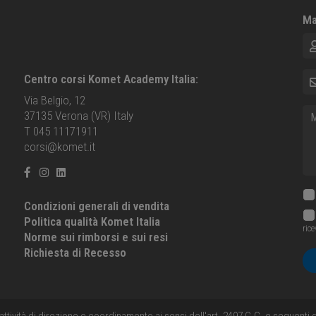
Ma
No
E-m
Centro corsi Komet Academy Italia:
Via Belgio, 12
Me
37135 Verona (VR) Italy
T 045 11171911
corsi@komet.it
Condizioni generali di vendita
Politica qualità Komet Italia
ric
Norme sui rimborsi e sui resi
Richiesta di Recesso