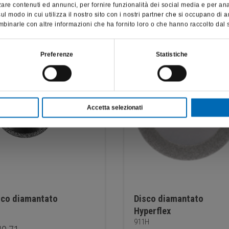
are contenuti ed annunci, per fornire funzionalità dei social media e per anali
del paziente; pertanto, per visitare il sito, dichiaro di essere un
l modo in cui utilizza il nostro sito con i nostri partner che si occupano di a
operatore sanitario.
binarle con altre informazioni che ha fornito loro o che hanno raccolto dal su
SONO UN OPERATORE SANITARIO
Preferenze
Statistiche
Accetta selezionati
sco diamantato
Disco diamantato
Hyperflex
911H