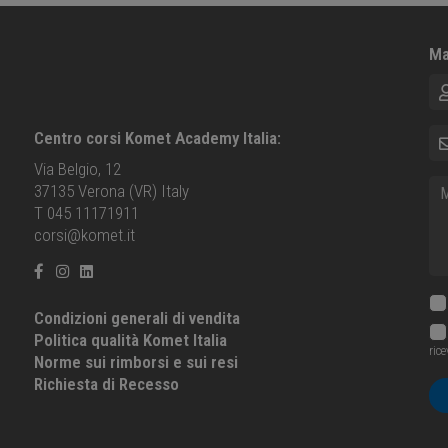
Ma
No
E-m
Centro corsi Komet Academy Italia:
Via Belgio, 12
Me
37135 Verona (VR) Italy
T 045 11171911
corsi@komet.it
Condizioni generali di vendita
Politica qualità Komet Italia
ric
Norme sui rimborsi e sui resi
Richiesta di Recesso