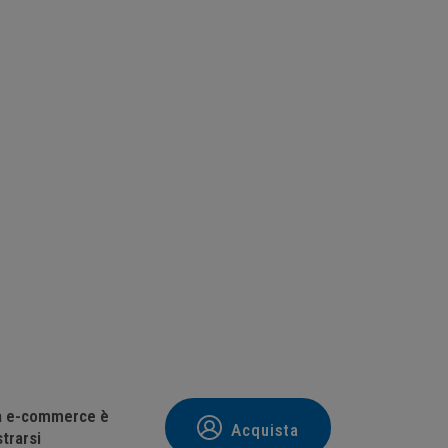
tà e-commerce è
Acquista
trarsi