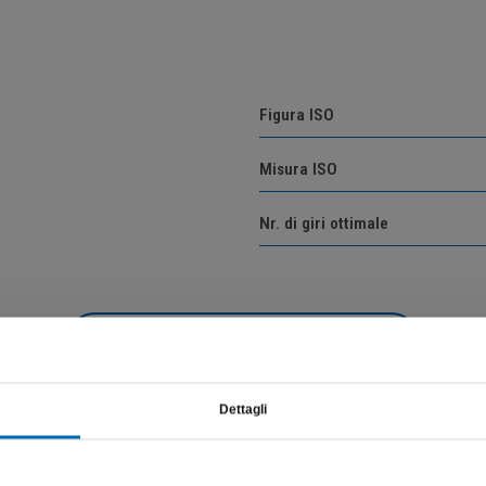
Figura ISO
Misura ISO
Nr. di giri ottimale
Vai alla descrizione del prodotto
Dettagli
Questo sito è destinato esclusivamente a operatori professionali
e riporta dati, prodotti e beni sensibili per la salute e la sicurezza