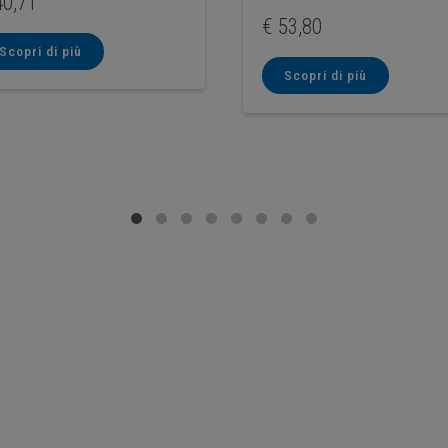
0,71
€
53,80
Scopri di più
Scopri di più