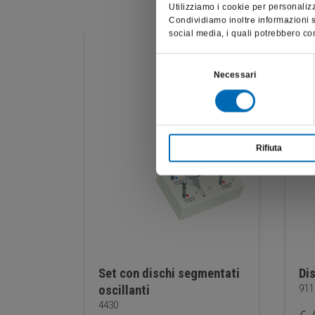
Utilizziamo i cookie per personalizz
Condividiamo inoltre informazioni su
social media, i quali potrebbero com
Selezione
Necessari
del
consenso
Rifiuta
Set con dischi segmentati
Di
911
oscillanti
4430