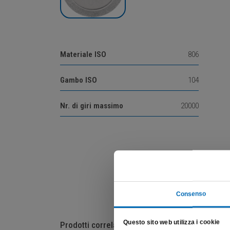
Materiale ISO
806
Gambo ISO
104
Nr. di giri massimo
20000
Consenso
Questo sito web utilizza i cookie
Prodotti correlati