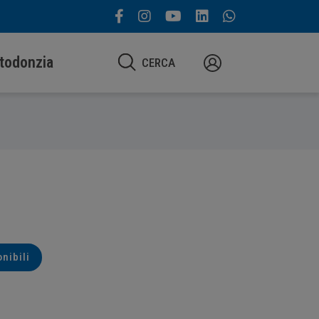
todonzia
CERCA
onibili