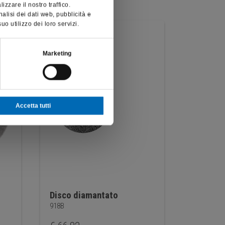
zzare il nostro traffico.
nalisi dei dati web, pubblicità e
o utilizzo dei loro servizi.
Marketing
Accetta tutti
Disco diamantato
Disco d
918B
919