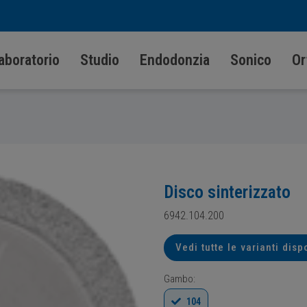
aboratorio
Studio
Endodonzia
Sonico
Or
Disco sinterizzato
6942.104.200
Vedi tutte le varianti disp
Gambo:
104