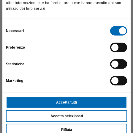
altre informazioni che ha fornito loro o che hanno raccolto dal suo
utilizzo dei loro servizi.
Questo sito è destinato esclusivamente a operatori
professionali e riporta dati, prodotti e beni sensibili per la
salute e la sicurezza del paziente; pertanto, per visitare il sito,
Selezione
Necessari
dichiaro di essere un operatore sanitario.
del
consenso
Preferenze
SONO UN OPERATORE SANITARIO
Statistiche
Marketing
Accetta tutti
Set con dischi segmentati oscillanti
Accetta selezionati
4430
Rifiuta
€
304,87