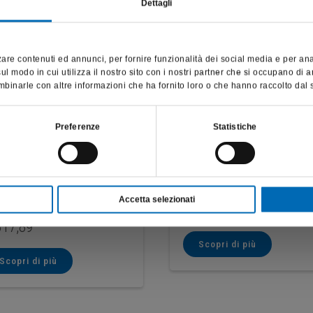
Dettagli
Questo sito è destinato esclusivamente a operatori professionali
e riporta dati, prodotti e beni sensibili per la salute e la sicurezza
are contenuti ed annunci, per fornire funzionalità dei social media e per anali
del paziente; pertanto, per visitare il sito, dichiaro di essere un
l modo in cui utilizza il nostro sito con i nostri partner che si occupano di a
operatore sanitario.
binarle con altre informazioni che ha fornito loro o che hanno raccolto dal su
SONO UN OPERATORE SANITARIO
Preferenze
Statistiche
 per lucidatura di ZrO2 e
Gommino per ceramica
94000 LAB
ilicato
7B
Accetta selezionati
€
15,86
17,89
Scopri di più
Scopri di più