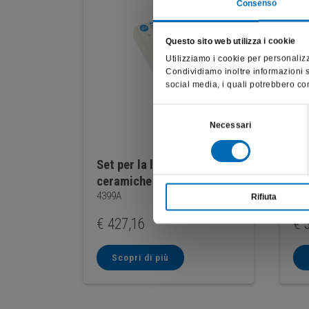
Consenso
Questo sito web utilizza i cookie
Utilizziamo i cookie per personalizz
Condividiamo inoltre informazioni su
social media, i quali potrebbero com
Selezione
Necessari
del
consenso
Set per la lucidatura delle
Kit
ceramiche
dis
4399A
461
Rifiuta
€
427,16
€
3
Scopri di più