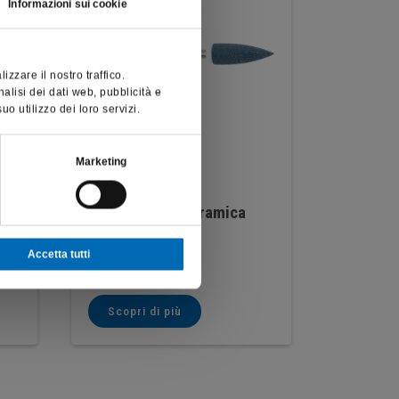
Informazioni sui cookie
zzare il nostro traffico.
nalisi dei dati web, pubblicità e
o utilizzo dei loro servizi.
Marketing
Gommino per ceramica
Gommino
94001
94002
Accetta tutti
€
28,69
€
69,28
Scopri di più
Scopri