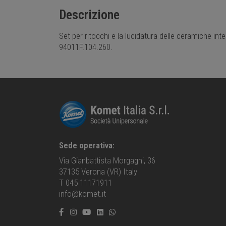
Descrizione
Set per ritocchi e la lucidatura delle ceramiche i
94011F.104.260.
Sede operativa:
Via Gianbattista Morgagni, 36
37135 Verona (VR) Italy
T 045 11171911
info@komet.it