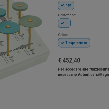
104
Confezione:
1
Colore:
Trasparente
€
452,40
Per accedere alle funzionali
necessario Autenticarsi/Regis