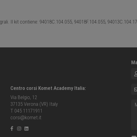
ntegrali. Il kit contiene: 94018C.104.055, 94018F.104.055, 94013C.104
Ma
No
E-m
Centro corsi Komet Academy Italia:
Via Belgio, 12
Me
37135 Verona (VR) Italy
T 045 11171911
corsi@komet.it