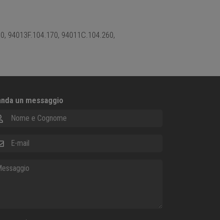
.170, 94013F.104.170, 94011C.104.260,
nda un messaggio
me e Cognome
ail
ssaggio