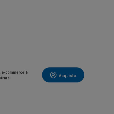
tà e-commerce è
Acquista
trarsi