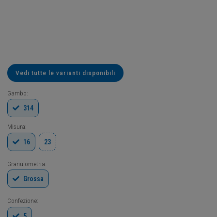
Vedi tutte le varianti disponibili
Gambo:
314
Misura:
16
23
Granulometria:
Grossa
Confezione:
5