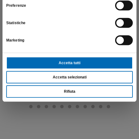
Preferenze
SONO UN OPERATORE SANITARIO
Rimuovi composito
4COMP
Statistiche
€
74,90
Marketing
Scopri di più
Accetta tutti
Accetta selezionati
Rifiuta