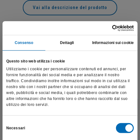
Vai alla descrizione del prodotto
Prodotti correlati
Consenso
Dettagli
Informazioni sui cookie
Questo sito web utilizza i cookie
Utilizziamo i cookie per personalizzare contenuti ed annunci, per
fornire funzionalità dei social media e per analizzare il nostro
traffico. Condividiamo inoltre informazioni sul modo in cui utilizza il
nostro sito con i nostri partner che si occupano di analisi dei dati
web, pubblicità e social media, i quali potrebbero combinarle con
altre informazioni che ha fornito loro o che hanno raccolto dal suo
utilizzo dei loro servizi.
Questo sito è destinato esclusivamente a operatori
professionali e riporta dati, prodotti e beni sensibili per la
salute e la sicurezza del paziente; pertanto, per visitare il sito,
Selezione
Necessari
dichiaro di essere un operatore sanitario.
del
consenso